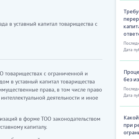
Требу
перер
ада в уставный капитал товарищества с
капит
ответ
Последн
Дата пу
Проце
О товариществах с ограниченной и
без и
дом в уставный капитал товарищества
 имущественные права, в том числе право
Последн
Дата пу
 интеллектуальной деятельности и иное
Какой
изаций в форме ТОО законодательством
при р
ставному капиталу.
огран