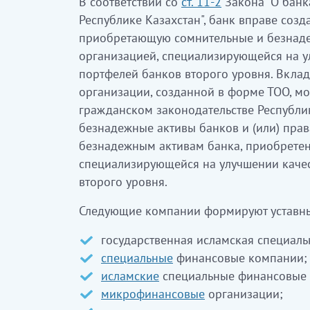
В соответствии со
ст. 11-2
Закона "О банк
Республике Казахстан", банк вправе созд
приобретающую сомнительные и безнаде
организацией, специализирующейся на у
портфелей банков второго уровня. Вклад
организации, созданной в форме ТОО, мо
гражданском законодательстве Республик
безнадежные активы банков и (или) пра
безнадежным активам банка, приобретен
специализирующейся на улучшении каче
второго уровня.
Следующие компании формируют уставны
государственная исламская специал
специальные
финансовые компании;
исламские
специальные финансовые 
микрофинансовые
организации;