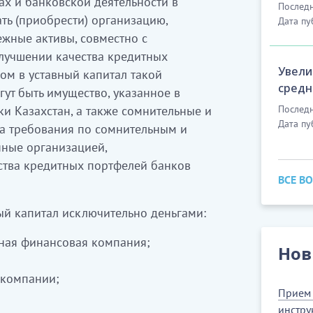
ах и банковской деятельности в
Последн
ать (приобрести) организацию,
Дата пу
жные активы, совместно с
лучшении качества кредитных
Увели
ом в уставный капитал такой
средн
гут быть имущество, указанное в
и Казахстан, а также сомнительные и
Последн
Дата пу
ва требования по сомнительным и
ные организацией,
ства кредитных портфелей банков
ВСЕ В
й капитал исключительно деньгами:
ьная финансовая компания;
Нов
компании;
Прием 
инстру