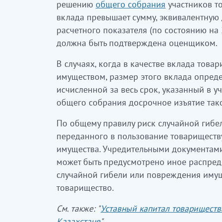
решению
общего собрания
участников то
вклада превышает сумму, эквивалентную
расчетного показателя (по состоянию на 2
должна быть подтверждена оценщиком.
В случаях, когда в качестве вклада това
имуществом, размер этого вклада опреде
исчисленной за весь срок, указанный в у
общего собрания досрочное изъятие тако
По общему правилу риск случайной гибе
переданного в пользование товариществу
имущества. Учредительными документами
может быть предусмотрено иное распред
случайной гибели или повреждения имущ
товарищество.
См. также: "
Уставный капитал товариществ
Казахстане
"