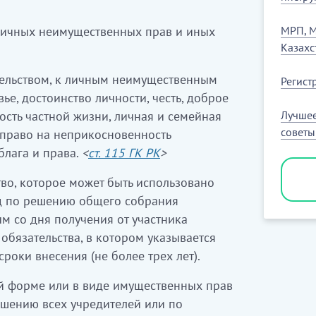
 личных неимущественных прав и иных
МРП, М
Казахс
тельством, к личным неимущественным
Регист
ье, достоинство личности, честь, доброе
ость частной жизни, личная и семейная
Лучшее
советы
, право на неприкосновенность
блага и права.
<
ст. 115 ГК РК
>
тво, которое может быть использовано
ад по решению общего собрания
м со дня получения от участника
обязательства, в котором указывается
сроки внесения (не более трех лет).
ой форме или в виде имущественных прав
шению всех учредителей или по