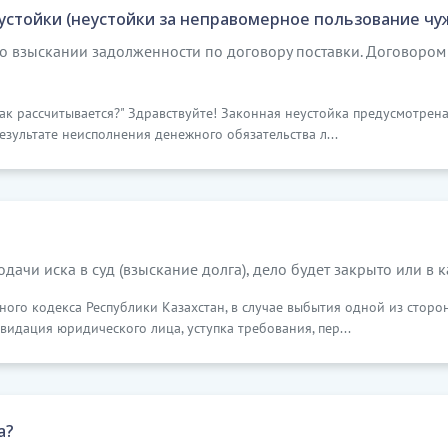
устойки (неустойки за неправомерное пользование чу
 о взыскании задолженности по договору поставки. Договором 
, как рассчитывается?" Здравствуйте! Законная неустойка предусмотрен
зультате неисполнения денежного обязательства л...
дачи иска в суд (взыскание долга), дело будет закрыто или в 
льного кодекса Республики Казахстан, в случае выбытия одной из сто
видация юридического лица, уступка требования, пер...
а?