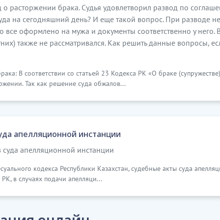
д о расторжении брака. Судья удовлетворил развод по соглаше
да на сегодняшний день? И еще такой вопрос. При разводе не
о все оформлено на мужа и документы соответственно у него. 
их) также не рассматривался. Как решить данные вопросы, ес
ка: В соответствии со статьей 23 Кодекса РК «О браке (супружестве)
ржении. Так как решение суда обжалов...
суда апелляционной инстанции
в суда апелляционной инстанции
есуального кодекса Республики Казахстан, судебные акты суда апелля
 РК, в случаях подачи апелляци...
ация онлайн