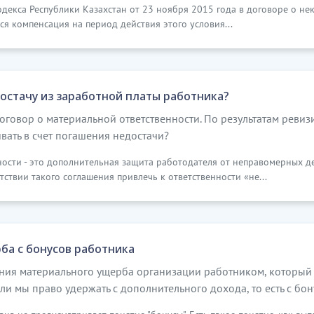
кодекса Республики Казахстан от 23 ноября 2015 года в договоре о н
ся компенсация на период действия этого условия...
остачу из заработной платы работника?
говор о материальной ответственности. По результатам ревиз
ать в счет погашения недостачи?
ости - это дополнительная защита работодателя от неправомерных де
твии такого соглашения привлечь к ответственности «не...
а с бонусов работника
сения материального ущерба организации работником, который 
ли мы право удержать с дополнительного дохода, то есть с бон