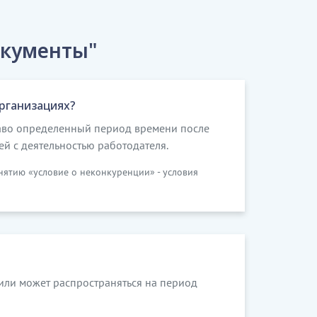
окументы"
рганизациях?
раво определенный период времени после
й с деятельностью работодателя.
нятию «условие о неконкуренции» - условия
или может распространяться на период