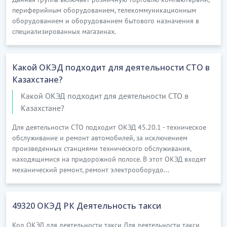
периферийным оборудованием, телекоммуникационным
стоматологиялық орта медициналық
оборудованием и оборудованием бытового назначения в
қызметкерлердің қызметі
кірмейді
(86.90.0
специализированных магазинах.
қараңыз)
Какой ОКЭД подходит для деятельности СТО в
Казахстане?
ҚР ЭҚЖЖ-нің 86.9 тобы - денсаулық
сақтау саласындағы өзге де қызмет
Какой ОКЭД подходит для деятельности СТО в
Казахстане?
ҚР ЭҚЖЖ-нің 86.90 класы
- денсаулық сақтау
Для деятельности СТО подходит ОКЭД 45.20.1 - техническое
обслуживание и ремонт автомобилей, за исключением
саласындағы өзге де қызмет
произведенных станциями технического обслуживания,
находящимися на придорожной полосе. В этот ОКЭД входят
86.90.1
- Сот-медициналық сараптамалар мен
механический ремонт, ремонт электрооборудо...
зерттеулерді жүргізу жөніндегі қызмет
Бұл ішкі класқа:
49320 ОКЭД РК Деятельность такси
қылмыстық, азаматтық істердің немесе
Код ОКЭД для деятельности такси Для деятельности такси