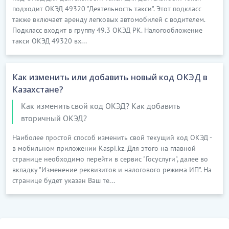
әкімшілік құқық бұзушылық туралы істердің
подходит ОКЭД 49320 "Деятельность такси". Этот подкласс
материалдары бойынша сот-медициналық
также включает аренду легковых автомобилей с водителем.
сараптамалары мен зерттеулерін жүргізу (сот-
Подкласс входит в группу 49.3 ОКЭД РК. Налогообложение
такси ОКЭД 49320 вх...
сараптамаларын қоспағанда)
адвокаттардың, нотариустардың, заң
консультанттарының сұрау салулары, заңды
Как изменить или добавить новый код ОКЭД в
және жеке тұлғалардың өтініштері бойынша сот
Казахстане?
сараптамасы органының мамандандырылған
Как изменить свой код ОКЭД? Как добавить
медициналық зерттеулер жүргізуі
вторичный ОКЭД?
мәйітті зерттегеннен кейін мәйітті
тоңазытқышта сақтау, мәйітті жуып-шаю, мәйітті
Наиболее простой способ изменить свой текущий код ОКЭД -
в мобильном приложении Kaspi.kz. Для этого на главной
косметикалық өңдеу, гистологиялық
странице необходимо перейти в сервис "Госуслуги", далее во
препараттарды қалпына келтіру, мәйіттерді
вкладку "Изменение реквизитов и налогового режима ИП". На
қалпына келтіру және т.б. сияқты ілеспе
странице будет указан Ваш те...
қызметтерді көрсету
кіреді
Бұл ішкі класқа мыналар
кірмейді
: