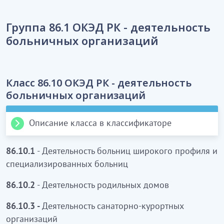
ҚР ЭҚЖЖ 86-бөлімі "Денсаулық
сақтау саласындағы қызмет"
Группа 86.1 ОКЭД РК - деятельность
Бұл бөлімге пациенттердің қысқа және ұзақ
больничных организаций
мерзімді болуымен кең профильді ауруханалар
мен мамандандырылған ауруханалар,
санаторийлер, емдеу-сауықтыру орындары,
Класс 86.10 ОКЭД РК - деятельность
психиатриялық, наркологиялық ауруханалар,
больничных организаций
оңалту орталықтары, лепрозорилер және
медициналық көрсеткіштердің кең спектрімен
Описание класса в классификаторе
пациенттерді диагностикалауды, емдеуді, алдын
Этот класс
включает
:
алумен медициналық оңалтуды, емдеу, жүзеге
86.10.1
- Деятельность больниц широкого профиля и
асыратын пациенттердің тұруын жағдайы бар
деятельность больниц краткосрочного или
специализированных больниц
өзге де денсаулық сақтау мекемелерінің қызметі
длительного пребывания пациентов, т.е.
кіреді.
86.10.2
- Деятельность родильных домов
медицинскую, диагностическую и лечебную
деятельность в больницах широкого профиля
Осы бөлімге сондай-ақ жалпы профильді
86.10.3 -
Деятельность санаторно-курортных
(например, республиканские, областные и
дәрігерлері (терапевттер), дәрігер-мамандар мен
организаций