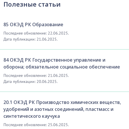
адам немесе жануарлар мәйіттерін жерлеу
Полезные статьи
және кремациялау және онымен байланысты
қызмет: мәйіттерді жерлеуге немесе
85 ОКЭД РК Образование
кремацияға дайындау және бальзамдау және
жерлеу бюросының қызметтерін көрсету;
Последнее обновление: 22.06.2025.
Дата публикации: 21.06.2025.
жерлеу немесе кремациялау; жабдықталған
салттық залдарды жалға беру, жерлеуді
ұйымдастыру және онымен байланысты қызмет
84 ОКЭД РК Государственное управление и
(96.03.0 қараңыз)
оборона; обязательное социальное обеспечение
86.90.9
- Денсаулық сақтау саласындағы басқа
Последнее обновление: 21.06.2025.
топтамаларға енгізілмеген өзге де қызмет
Дата публикации: 20.06.2025.
Бұл ішкі класқа:
20.1 ОКЭД РК Производство химических веществ,
ауруханалық ұйымдар және емдеуші
удобрений и азотных соединений, пластмасс и
дәрігерлер немесе стоматологтар жүзеге
синтетического каучука
асырмайтын денсаулық сақтау саласындағы
Последнее обновление: 25.06.2025.
қызмет: медбикелердің, акушерлердің,