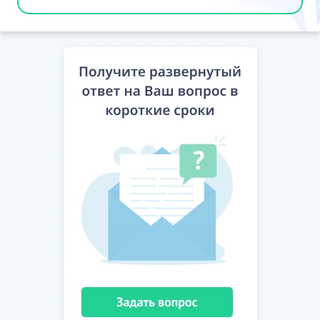
қызметтерді көбінесе қиын жағдайлар кезінде
жедел медициналық көмек қызметі жиі
ұсынады
Бұл ішкі класқа мыналар
кірмейді
:
тіс техникасы зертханаларында жасанды
тістерді, тіс протездерін, тіс қалыптары мен
өзге протез құрылғыларын жасау (32.50.3
қараңыз)
пациенттердің өмірін сақтау үшін
жабдықтарсыз және медициналық
қызметкерлердің көрсететін қызметінсіз
тасымалдау (49, 50, 51 қараңыз)
медициналық емес зертханалық талдауларды
және зерттеулерді жүргізу бойынша қызмет
(71.20 қараңыз)
тағам гигиенасы саласында зерттеулер жүргізу