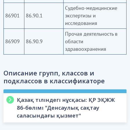
медицинским персоналом, осуществляющими
Судебно-медицинские
такую деятельность на законных основаниях.
86901
86.90.1
экспертизы и
исследования
Прочая деятельность в
86909
86.90.9
области
здравоохранения
Описание групп, классов и
подклассов в классификаторе
Қазақ тіліндегі нұсқасы: ҚР ЭҚЖЖ
86-бөлімі "Денсаулық сақтау
саласындағы қызмет"