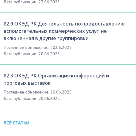
Дата публикации: 23.06.2025.
физиотерапевттердің және оптометрия,
гидротерапия, емдік массаж, еңбек терапиясы,
сөйлеу жүйесінің ақауларын емдеу, аяққа емдік
82.9 ОКЭД РК Деятельность по предоставлению
вспомогательных коммерческих услуг, не
күтім жасау, гомеопатия, мануалдық терапия,
включенная в другие группировки
инемен емдеу және т.б. саласындағы басқа да
орта медицина персоналының қызметі
кіреді
.
Последнее обновление: 20.06.2025.
Дата публикации: 20.06.2025.
Бұл қызмет түрлері кәсіпорындарда,
мектептерде, қарттар үйлерінде, жұмыс
ұйымдарында және өзге де бірлестіктерде
82.3 ОКЭД РК Организация конференций и
торговых выставок
жұмыс істеп тұрған медпункттерде,
ауруханалардан басқа стационарлық емдеу
Последнее обновление: 20.06.2025.
Дата публикации: 20.06.2025.
мекемелерінде, сондай-ақ жеке консультация
беру кабинеттерінде, пациенттердің үйлерінде
немесе басқа да жерлерде жүзеге асырылуы
мүмкін.
ВСЕ СТАТЬИ
Бұл ішкі класқа сондай-ақ: