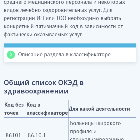
среднего медицинского персонала и некоторых
видов лечебно-оздоровительных услуг. Для
регистрации ИП или ТОО необходимо выбрать
конкретный пятизначный код в зависимости от
фактически оказываемых услуг.
Описание раздела в классификаторе
86 Деятельность в области здравоохранения
Данный раздел включает деятельность больниц
Общий список ОКЭД в
широкого профиля и специализированных
здравоохранении
больниц с краткосрочным или длительным
пребыванием пациентов, санаториев,
Код без
Код в
Для какой деятельности
профилакториев, психиатрических,
точек
классификаторе
наркологических больниц, реабилитационных
Больницы широкого
центров, лепрозориев и других учреждений
профиля и
86101
86.10.1
здравоохранения, имеющих условия для
специализированные