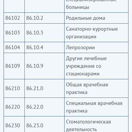
пребывания пациентов, осуществляющих
больницы
диагностику, лечение, профилактику и
86102
86.10.2
Родильные дома
медицинскую реабилитацию пациентов с
широким спектром медицинских показаний.
Санаторно-курортные
86103
86.10.3
организации
Данный раздел также включает медицинские
консультации и лечение в области общей и
86104
86.10.4
Лепрозории
специализированной медицины,
Другие лечебные
предоставляемые врачами общего профиля
86109
86.10.9
учреждения со
(терапевтами), врачами-специалистами и
стационарами
хирургами. К данному разделу также относятся
Общая врачебная
стоматологическая деятельность общего и
86210
86.21.0
практика
специального характера, а также деятельность в
области ортодонтии. Дополнительно, данный
Специальная врачебная
86220
86.22.0
раздел включает деятельность по проведению
практика
оздоровительных мероприятий, выполняемых не
Стоматологическая
организациями, оказывающими медицинскую
86230
86.23.0
деятельность
помощь или практикующими врачами, а средним