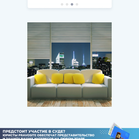
бойынша қызмет (71.20 қараңыз)
ауруханалық ұйымдардың қызметі (86.10
қараңыз)
дәрігерлік практика мен стоматология
саласындағы қызмет (86.2 қараңыз)
тұруды қамтамасыз ете отырып орта
медициналық қызметкерлердің көрсететін
қызметтерімен әлеуметтік көрсетілетін
қызметтерді ұсыну (87.10.0 қараңыз)