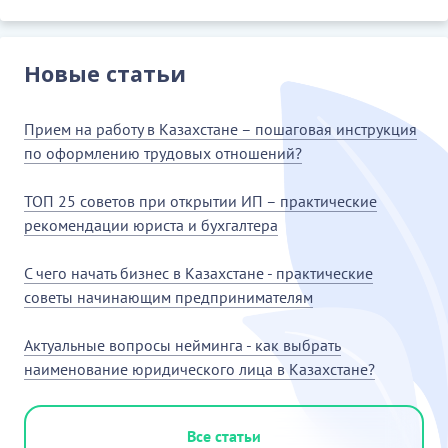
тіс дәрігерлері-терапевттер, мектеп жанындағы
стоматологиялық кабинеттердегі медициналық
Новые статьи
бикелер мен стоматологиялық профиль
дәрігерінің тұрақты бақылауымен өздігінен
Прием на работу в Казахстане – пошаговая инструкция
жұмыс істей алатын және гигиенист-
по оформлению трудовых отношений?
стоматологтар сияқты орта медициналық
стоматологиялық персоналдың қызметі
ТОП 25 советов при открытии ИП – практические
рентген зертханалары мен басқа да
рекомендации юриста и бухгалтера
диагностикалық орталықтар, қан талдауларын
С чего начать бизнес в Казахстане - практические
жүргізетін зертханалар сияқты медициналық
советы начинающим предпринимателям
зертханалардың қызметі
трансплантацияға арналған қан, шәует,
Актуальные вопросы нейминга - как выбрать
органдар және т.б. банкілер қызметі
наименование юридического лица в Казахстане?
ұшақтарды қоса алғанда, пациенттерді кез
келген санитариялық-көлік құралдарымен
тасымалдау
кіреді
. Осы көрсетілетін
Все статьи