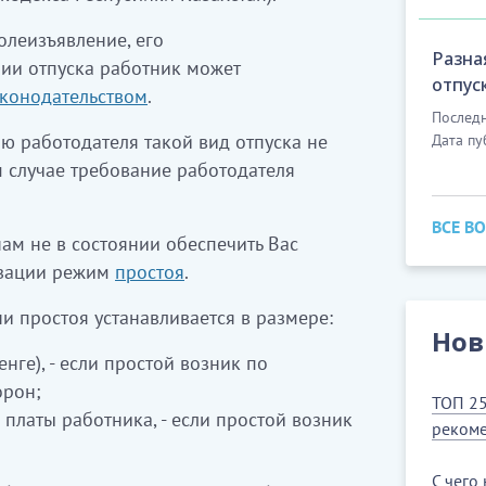
олеизъявление, его
Разна
нии отпуска работник может
отпус
аконодательством
.
Последн
ю работодателя такой вид отпуска не
Дата пу
м случае требование работодателя
ВСЕ В
ам не в состоянии обеспечить Вас
низации режим
простоя
.
ни простоя устанавливается в размере:
Нов
енге), - если простой возник по
орон;
ТОП 25
платы работника, - если простой возник
рекоме
С чего