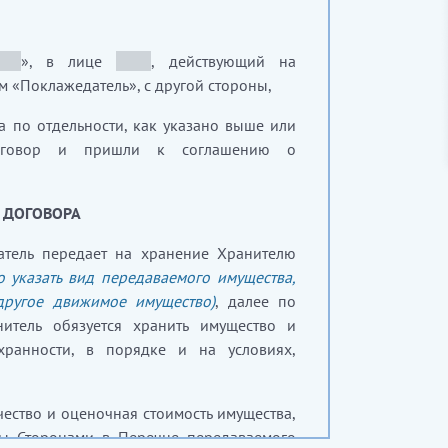
___
», в лице
_____
, действующий на
м «Поклажедатель», с другой стороны,
а по отдельности, как указано выше или
договор и пришли к соглашению о
Т ДОГОВОРА
атель передает на хранение Хранителю
о указать вид передаваемого имущества,
другое движимое имущество)
, далее по
нитель обязуется хранить имущество и
ранности, в порядке и на условиях,
чество и оценочная стоимость имущества,
ны Сторонами в Перечне передаваемого