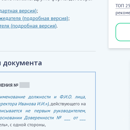
ТОП 25
дартная версия)
;
рекоме
жедателя (подробная версия)
;
теля (подробная версия)
.
 документа
НЕНИЯ №
_____
аименование должности и Ф.И.О. лица,
ректора Иванова И.И.»)
, действующего на
писывается не первым руководителем,
 основании Доверенности № ___ от ___
ль», с одной стороны,