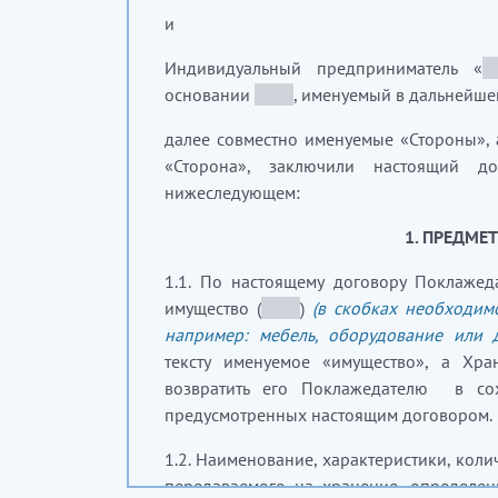
и
Индивидуальный предприниматель «
__
основании
_____
, именуемый в дальнейше
далее совместно именуемые «Стороны», 
«Сторона», заключили настоящий 
нижеследующем:
1. ПРЕДМЕ
1.1.
По настоящему договору Поклажед
имущество (
_____
)
(в скобках необходим
например: мебель, оборудование или 
тексту именуемое «имущество», а Хра
возвратить его Поклажедателю в сох
предусмотренных настоящим договором.
1.2.
Наименование, характеристики, коли
передаваемого на хранение, определе