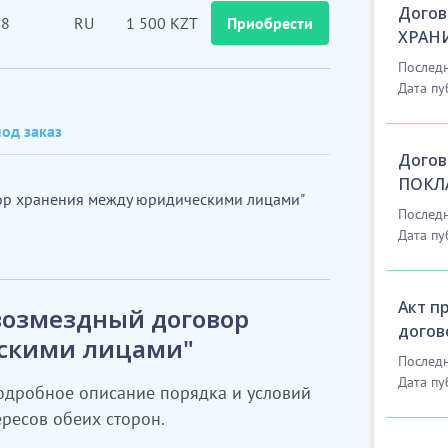
Догов
8
RU
1 500 KZT
Приобрести
ХРАНИ
Последн
Дата пу
од заказ
Догов
ПОКЛА
ор хранения между юридическими лицами"
Последн
Дата пу
Акт п
возмездный договор
догов
скими лицами"
Последн
Дата пу
одробное описание порядка и условий
ресов обеих сторон.