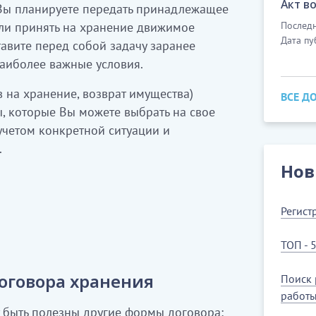
Акт в
 Вы планируете передать принадлежащее
ли принять на хранение движимое
Последн
Дата пу
авите перед собой задачу заранее
наиболее важные условия.
 на хранение, возврат имущества)
ВСЕ Д
, которые Вы можете выбрать на свое
учетом конкретной ситуации и
.
Нов
Регист
ТОП - 
оговора хранения
Поиск 
работ
т быть полезны другие формы договора: