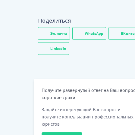
имущества (Приложение № 1 к настоящем
частью настоящего договора.
Поделиться
1.3.
Имущество передается на хранение д
Эл. почта
WhatsApp
ВКонта
Альтернативный вариант:
1.4.
Стороны согласовали, что срок в
LinkedIn
востребования.
Хранитель имеет право в любое время
имущества обратно. При этом, Покла
согласованный Сторонами разумный срок, 
Получите развернутый ответ на Ваш вопрос
……………
короткие сроки
[Скрытый текст. Полная верси
Задайте интересующий Вас вопрос и
получите консультации профессиональных
юристов