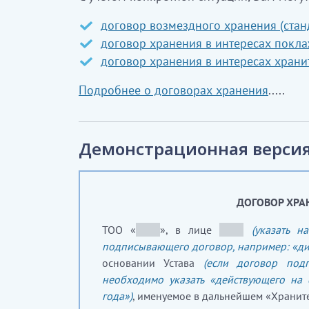
договор возмездного хранения (стан
договор хранения в интересах покла
договор хранения в интересах храни
Подробнее о договорах хранения
.....
Демонстрационная версия
ДОГОВОР ХРА
ТОО «
_____
», в лице
_____
(указать н
подписывающего договор, например: «ди
основании Устава
(если договор под
необходимо указать «действующего на
года»)
, именуемое в дальнейшем «Храните