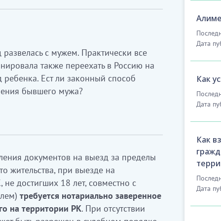
Алиме
Последн
Дата пу
 развелась с мужем. Практически все
нировала также переехать в Россию на
д ребенка. Ест ли законный способ
Как у
шения бывшего мужа?
Последн
Дата пу
Как в
гражд
ения документов на выезд за пределы
терри
то жительства, при выезде на
Последн
 не достигших 18 лет, совместно с
Дата пу
елем)
требуется нотариально заверенное
го на территории РК
. При отсутствии