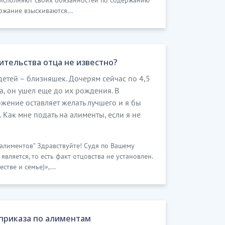
не исполняют своих обязанностей по содержанию
ржание взыскиваются...
ительства отца не известно?
етей – близняшек. Дочерям сейчас по 4,5
ла, он ушел еще до их рождения. В
жение оставляет желать лучшего и я бы
. Как мне подать на алименты, если я не
 алиментов" Здравствуйте! Судя по Вашему
вляется, то есть факт отцовства не установлен.
стве и семье)»,...
приказа по алиментам