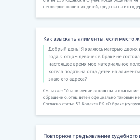
статье 138 Кодекса, в случае, когда родители 
несовершеннолетних детей, средства на их соде
Как взыскать алименты, если место ж
Добрый день! Я являюсь матерью двоих д
года. С отцом девочек в браке не состоя
настоящее время мое материальное поло
хотела подать на отца детей на алименты
знаю его адреса?
См. также: "Установление отцовства и взыскание
обращению, отец детей официально таковым не я
Согласно статье 52 Кодекса РК «О браке (супруже
Повторное предъявление судебного 