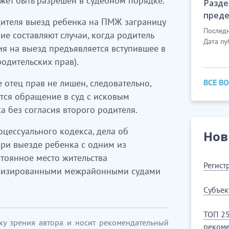
жет быть разрешен в судебном порядке.
Разде
преде
дителя выезд ребенка на ПМЖ заграницу
Последн
е составляют случаи, когда родитель
Дата пу
ия на выезд предъявляется вступившее в
одительских прав).
 отец прав не лишен, следовательно,
ВСЕ В
тся обращение в суд с исковым
а без согласия второго родителя.
роцессуального кодекса, дела об
Нов
при выезде ребенка с одним из
тоянное место жительства
Регист
ализированными межрайонными судами
Субъек
ТОП 25
ку зрения автора и носит рекомендательный
рекоме