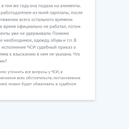
, в том же году она подала на алименты.
 работодателем из моей зарплаты, после
отяжении всего остального времени
е время официально не работал, потом
менты уже не удерживали. Помимо
 необходимое, одежду, обувь и т.п. В
а исполнение ЧСИ судебный приказ о
умма к взысканию в нем не указана. Что
ции?
мо уточнить все вопросы у ЧСИ, в
ыяснения всех обстоятельств, постановление
нием) можно будет обжаловать в судебном