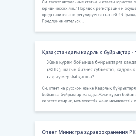
См. также: актуальные статьи и ответы юристов 
юридических лиц" Порядок регистрации и осуще
представительств регулируется статьей 43 Гражд
Предпринимательск...
Қазақстандағы кадрлық бұйрықтар - тіз
Жеке құрам бойынша бұйрықтарға қанда
(ЖШС), шағын бизнес субъектісі, кадрлық
сақтау мерзімі қанша?
См. ответ на русском языке Кадрлық бұйрықтар
бойынша бұйрықтар жатады. Жеке құрам бойынш
көрсете отырып, мемлекеттік және мемлекеттік 
Ответ Министра здравоохранения РК н