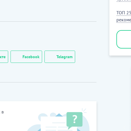
ТОП 25
рекоме
кте
Facebook
Telegram
 в