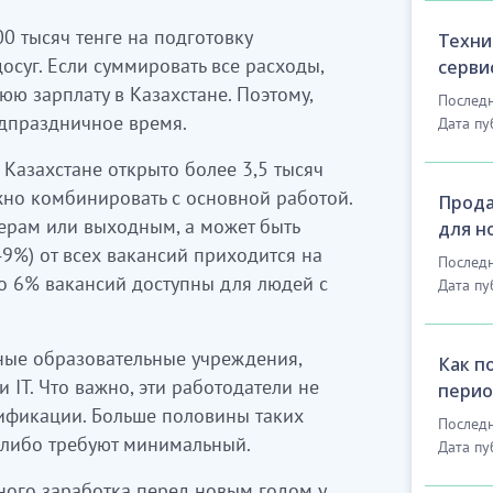
00 тысяч тенге на подготовку
Техни
досуг. Если суммировать все расходы,
серви
ю зарплату в Казахстане. Поэтому,
Последн
едпраздничное время.
Дата пу
 Казахстане открыто более 3,5 тысяч
но комбинировать с основной работой.
Прода
ерам или выходным, а может быть
для н
49%) от всех вакансий приходится на
Последн
что 6% вакансий доступны для людей с
Дата пу
ные образовательные учреждения,
Как п
IT. Что важно, эти работодатели не
пери
ификации. Больше половины таких
Последн
 либо требуют минимальный.
Дата пу
ного заработка перед новым годом у