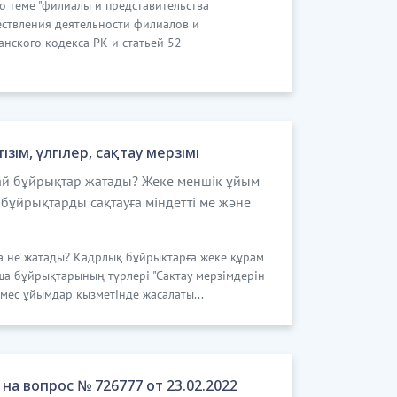
по теме "филиалы и представительства
ствления деятельности филиалов и
анского кодекса РК и статьей 52
ім, үлгілер, сақтау мерзімі
й бұйрықтар жатады? Жеке меншік ұйым
 бұйрықтарды сақтауға міндетті ме және
ға не жатады? Кадрлық бұйрықтарға жеке құрам
а бұйрықтарының түрлері "Сақтау мерзімдерін
емес ұйымдар қызметінде жасалаты...
а вопрос № 726777 от 23.02.2022