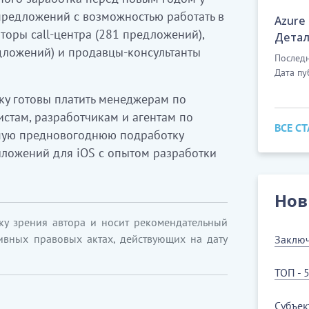
предложений с возможностью работать в
Azure
торы call-центра (281 предложений),
Детал
дложений) и продавцы-консультанты
Последн
Дата пу
тку готовы платить менеджерам по
стам, разработчикам и агентам по
ВСЕ С
мую предновогоднюю подработку
ложений для iOS с опытом разработки
Нов
ку зрения автора и носит рекомендательный
ивных правовых актах, действующих на дату
Заключ
ТОП - 
Субъек