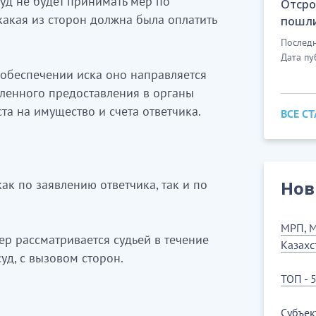
суд не будет принимать мер по
Отсро
какая из сторон должна была оплатить
пошли
Последн
Дата пу
 обеспечении иска оно направляется
дленного предоставления в органы
та на имущество и счета ответчика.
ВСЕ С
ак по заявлению ответчика, так и по
Нов
МРП, М
р рассматривается судьей в течение
Казахс
уд, с вызовом сторон.
ТОП - 
Субъек