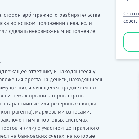
С чего
е, сторон арбитражного разбирательства
совет
ска во всяком положении дела, если
 или сделать невозможным исполнение
:
адлежащее ответчику и находящееся у
наложения ареста на деньги, находящиеся
а имущество, являющееся предметом по
х системах организаторов торгов
и в гарантийные или резервные фонды
 контрагента), маржевыми взносами,
 заключенным в торговых системах
торгов и (или) с участием центрального
иеся на банковских счетах, на которые