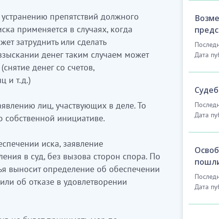
о устранению препятствий должного
Возме
ска применяется в случаях, когда
предс
ет затруднить или сделать
Последн
взыскании денег таким случаем может
Дата пу
снятие денег со счетов,
 и т.д.)
Судеб
явлению лиц, участвующих в деле. То
Последн
Дата пу
по собственной инициативе.
еспечении иска, заявление
Освоб
ления в суд, без вызова сторон спора. По
пошли
дья выносит определение об обеспечении
Последн
или об отказе в удовлетворении
Дата пу