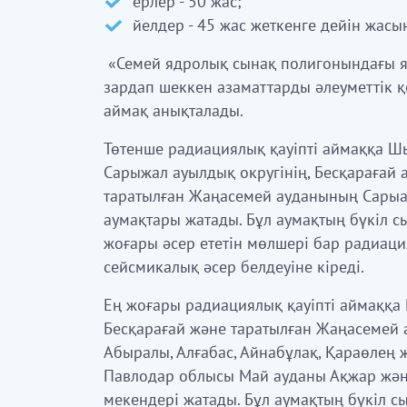
ерлер - 50 жас;
йелдер - 45 жас жеткенге дейін жасы
«Семей ядролық сынақ полигонындағы 
зардап шеккен азаматтарды әлеуметтік қо
аймақ анықталады.
Төтенше радиациялық қауіпті аймаққа Ш
Сарыжал ауылдық округінің, Бесқарағай 
таратылған Жаңасемей ауданының Сарыа
аумақтары жатады. Бұл аумақтың бүк
i
л с
жоғары әсер етет
i
н мөлшер
i
бар радиация
сейсмикалық әсер белдеу
i
не к
i
реді.
Ең жоғары радиациялық қауіпті аймаққа
Бесқарағай және таратылған Жаңасемей 
Абыралы, Алғабас, Айнабұлақ, Қараөлең ж
Павлодар облысы Май ауданы Ақжар жән
мекендер
i
жатады. Бұл аумақтың бүк
i
л с