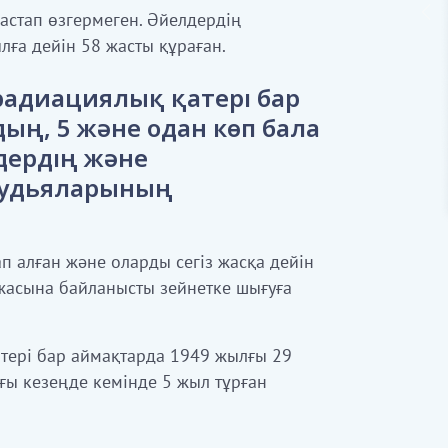
астап өзгермеген. Әйелдердің
ға дейін 58 жасты құраған.
радиациялық қатері бар
ң, 5 және одан көп бала
лдердің және
судьяларының
п алған және оларды сегіз жасқа дейін
 жасына байланысты зейнетке шығуға
тері бар аймақтарда 1949 жылғы 29
ғы кезеңде кемінде 5 жыл тұрған