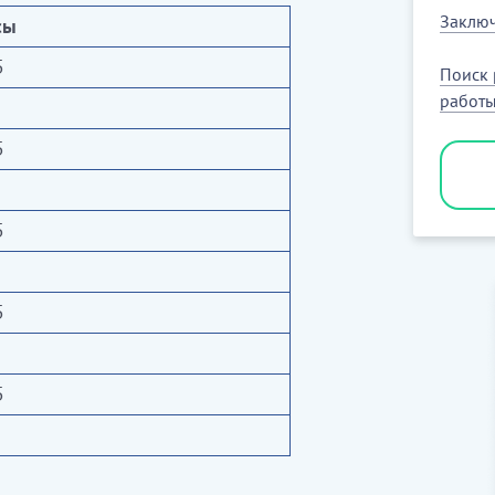
Заключ
сы
5
Поиск 
работ
5
5
5
5