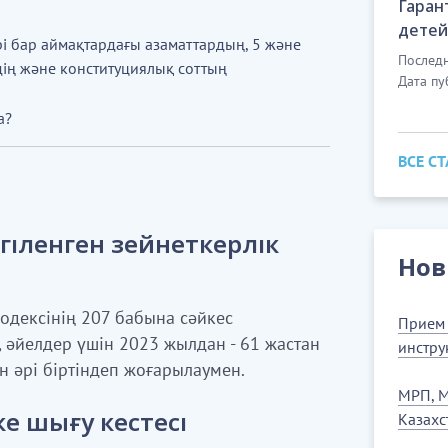
Гаран
детей
і бар аймақтардағы азаматтардың, 5 және
Последн
дің және конституциялық соттың
Дата пу
а?
ВСЕ С
гіленген зейнеткерлік
Нов
одексінің 207 бабына сәйкес
Прием 
, әйелдер үшін 2023 жылдан - 61 жастан
инстру
н әрі біртіндеп жоғарылаумен.
МРП, М
е шығу кестесі
Казахс