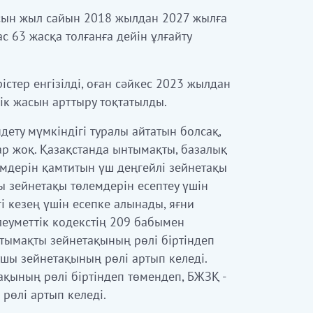
асын жыл сайын 2018 жылдан 2027 жылға
с 63 жасқа толғанға дейін ұлғайту
стер енгізілді, оған сәйкес 2023 жылдан
ік жасын арттыру тоқтатылды.
дету мүмкіндігі туралы айтатын болсақ,
ар жоқ. Қазақстанда ынтымақты, базалық
мдерін қамтитын үш деңгейлі зейнетақы
ы зейнетақы төлемдерін есептеу үшін
гі кезең үшін есепке алынады, яғни
Әлеуметтік кодекстің 209 бабымен
тымақты зейнетақының рөлі біртіндеп
ушы зейнетақының рөлі артып келеді.
қының рөлі біртіндеп төмендеп, БЖЗҚ -
рөлі артып келеді.