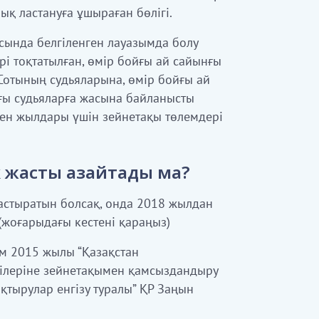
ық ластануға ұшыраған бөл
i
г
i
.
сында белгіленген лауазымда болу
ері тоқтатылған, өмір бойғы ай сайынғы
отының судьяларына, өмір бойғы ай
ғы судьяларға жасына байланысты
ген жылдары үшін зейнетақы төлемдері
к жасты азайтады ма?
растыратын болсақ, онда 2018 жылдан
 (жоғарыдағы кестені қараңыз)
ім 2015 жылы “Қазақстан
ілеріне зейнетақымен қамсыздандыру
қтырулар енгізу туралы” ҚР Заңын