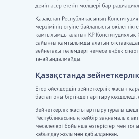
дей
i
н әсер етет
i
н мөлшер
i
бар радиациял
Қазақстан Республикасының Конституция
мерзімінің өтуіне байланысты өкілеттікт
қамтылымды алатын ҚР Конституциялық С
сайынғы қамтылымды алатын отставкада
зейнетақы төлемдері немесе еңбек сіңір
тағайындалмайды.
Қазақстанда зейнеткерлі
Егер әйелдердің зейнеткерлік жасын қа
бастап оны біртіндеп арттыру көзделеді.
Зейнеткерлік жасты арттыру туралы шеш
Республикасының кейбір заңнамалық акт
мәселелері бойынша өзгерістер мен толы
қабылдау жолымен қабылданған.