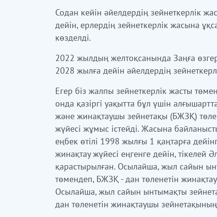
Содан кейін әйелдердің зейнеткерлік ж
дейін, ерлердің зейнеткерлік жасына ұқса
көзделді.
2022 жылдың желтоқсанында Заңға өзгері
2028 жылға дейін әйелдердің зейнеткерл
Егер біз жалпы зейнеткерлік жасты төмен
онда қазіргі уақытта бұл үшін алғышартт
және жинақтаушы зейнетақы (БЖЗҚ) төле
жүйесі жұмыс істейді. Жасына байланыст
еңбек өтілі 1998 жылғы 1 қаңтарға дейін
жинақтау жүйесі еңгенге дейін, тікелей 
қарастырылған. Осылайша, жыл сайын ын
төмендеп, БЖЗҚ - дан төленетін жинақта
Осылайша, жыл сайын ынтымақты зейнета
дан төленетін жинақтаушы зейнетақының 