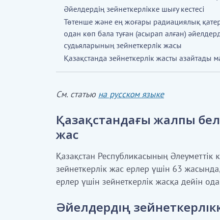
Әйелдердің зейнеткерлікке шығу кестесі
Төтенше және ең жоғары радиациялық қатер
одан көп бала туған (асырап алған) әйелдер
судьяларының зейнеткерлік жасы
Қазақстанда зейнеткерлік жасты азайтады м
См. статью
на русском языке
Қазақстандағы жалпы бел
жас
Қазақстан Республикасының Әлеуметтік к
зейнеткерлік жас ерлер үшін 63 жасында
ерлер үшін зейнеткерлік жасқа дейін ода
Әйелдердің зейнеткерлікк