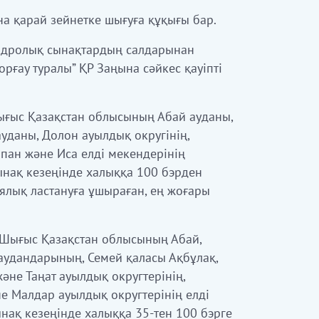
на қарай зейнетке шығуға құқығы бар.
ядролық сынақтардың салдарынан
рғау туралы” ҚР Заңына сәйкес қауіпті
ығыс Қазақстан облысының Абай ауданы,
ауданы, Долон ауылдық округінің,
пан және Иса елд
i
мекендер
i
н
i
ң
ынақ кезең
i
нде халыққа 100 бэрден
лық ластануға ұшыраған, ең жоғары
 Шығыс Қазақстан облысының Абай,
аудандарының, Семей қаласы Ақбұлақ,
әне Таңат ауылдық округтерінің,
е Малдар ауылдық округтерінің елд
i
ынақ кезең
i
нде халыққа 35-тен 100 бэрге