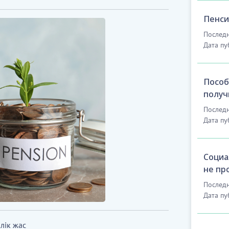
Пенси
Последн
Дата пу
Пособ
получ
Последн
Дата пу
Социа
не пр
Последн
Дата пу
лік жас