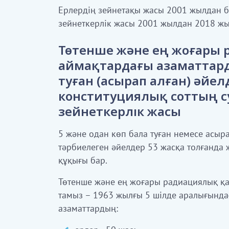
Ерлердің зейнетақы жасы 2001 жылдан б
зейнеткерлік жасы 2001 жылдан 2018 жыл
Төтенше және ең жоғары 
аймақтардағы азаматтарды
туған (асырап алған) әйе
конституциялық соттың 
зейнеткерлік жасы
5 және одан көп бала туған немесе асыра
тәрбиелеген әйелдер 53 жасқа толғанда
құқығы бар.
Төтенше және ең жоғары радиациялық қа
тамыз – 1963 жылғы 5 шілде аралығында
азаматтардың: