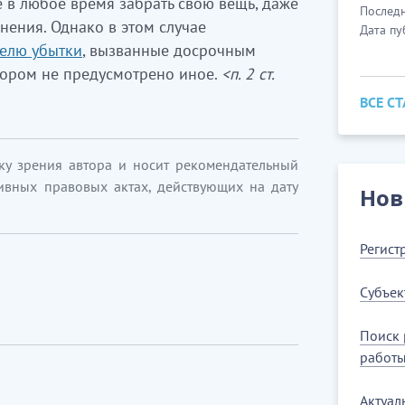
е в любое время забрать свою вещь, даже
Последн
нения. Однако в этом случае
Дата пу
телю убытки
, вызванные досрочным
вором не предусмотрено иное.
<п. 2 ст.
ВСЕ С
ку зрения автора и носит рекомендательный
ивных правовых актах, действующих на дату
Нов
Регист
Субъек
Поиск 
работ
Актуал