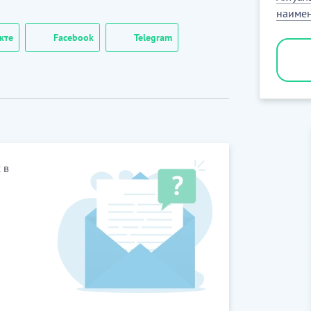
наимен
кте
Facebook
Telegram
 в