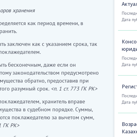
Актуа
оров хранения
Последн
Дата пу
еделяется как период времени, в
ранить.
Консо
ть заключен как с указанием срока, так
юриди
поклажедателем.
Последн
ыть бесконечным, даже если он
Дата пу
тому законодательством предусмотрено
мущества обратно, предоставив при
Регис
того разумный срок.
<п. 1 ст. 773 ГК РК>
Последн
оклажедателем, хранитель вправе
Дата пу
мущества в судебном порядке. Суммы,
ются поклажедателю за вычетом сумм,
Возра
81 ГК РК>
Казах