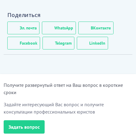
собрания.
Предложено избрать: председательствующим –
Поделиться
__
_
__
(указать Ф.И.О.)
, секретарем –
__
_
__
(указать
Ф.И.О.)
.
Эл. почта
WhatsApp
ВКонтакте
…………………………
Facebook
Telegram
LinkedIn
[Скрытый текст. Полная версия доступна после
скачивания]
Получите развернутый ответ на Ваш вопрос в короткие
сроки
Задайте интересующий Вас вопрос и получите
консультации профессиональных юристов
Задать вопрос