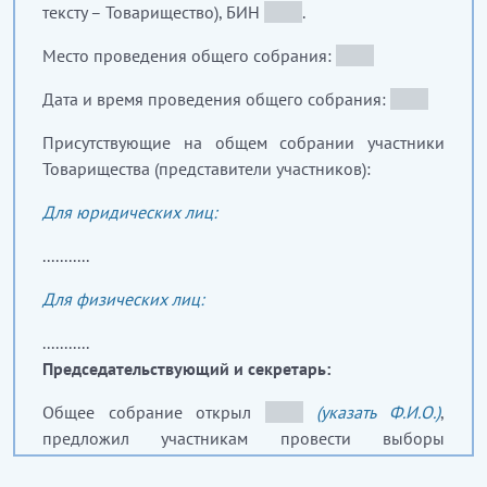
тексту – Товарищество), БИН
__
_
__
.
Место проведения общего собрания:
__
_
__
Дата и время проведения общего собрания:
__
_
__
Присутствующие на общем собрании участники
Товарищества (представители участников):
Для юридических лиц:
...........
Для физических лиц:
...........
Председательствующий и секретарь:
Общее собрание открыл
__
_
__
(указать Ф.И.О.)
,
предложил участникам провести выборы
председательствующего и секретаря общего