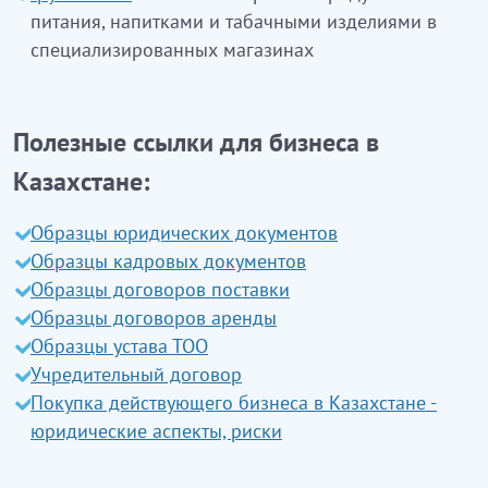
Бұл класқа:
(20.14.2 қараңыз)
сыйақыға немесе шарттық негізде жүзеге
асырылса)
кірмейді
питания, напитками и табачными изделиями в
лимонада, оранжада, колы, фруктовых
синтетикалық этил спиртін өндіру (20.14.9
асырылса)
кірмейді
специализированных магазинах
бөтелкелерге құю және затбелгілерді жапсыру
напитков, тоников и т.д.
қараңыз)
(46.34 қараңыз) (егер көтерме сауданың бір
бөтелкелерге құю және затбелгілерді жапсыру
Этот подкласс
исключает
:
бөлігі болып табылса) және 82.92.0 (егер
(46.34 қараңыз) (егер көтерме сауданың бір
сыйақыға немесе шарттық негізде жүзеге
Полезные ссылки для бизнеса в
производство фруктовых и овощных соков (см.
бөлігі болып табылса) және 82.92.0 (егер
асырылса)
кірмейді
10.32.0)
Казахстане:
сыйақыға
немесе шарттық негізде жүзеге
производство напитков на молочной основе
асырылса)
кірмейді
11.02.1
Өзі өндірген жүзімнен шарап өндіру
(см. 10.51.1)
Образцы юридических документов
11.02.2
Өзі өндірмеген жүзімнен шарап өндіру
производство кофе, чая и мате (см. 10.83.0)
Образцы кадровых документов
производство алкогольных напитков (см.
Образцы договоров поставки
11.01.0, 11.02, 11.03.0, 11.04.0, 11.05.0)
Образцы договоров аренды
производство безалкогольного вина (см. 11.02)
Образцы устава ТОО
производство безалкогольного пива (см.
Учредительный договор
11.05.0)
Покупка действующего бизнеса в Казахстане -
производство льда (см. 35.30.4)
юридические аспекты, риски
розлив в бутылки и наклеивание этикеток (см.
46.34) (если является частью оптовой торговли)