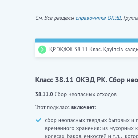
См. Все разделы
справочника ОКЭД
, Групп
ҚР ЭҚЖЖ 38.11 Клас. Қауіпсіз қал
38.11.0
Қауіпсіз қалдықтарды жинау
Бұл ішкі класқа:
Класс 38.11 ОКЭД РК. Сбор не
қауіпсіз қатты тұрмыстық және өне
38.11.0
Сбор неопасных отходов
сақтау орындарынан: қайталама ма
қоқыс кәрзеңкелері мен жәшіктер, 
Этот подкласс
включает
:
бактар, сыйымдылықтар және т.б. ж
қайтадан пайдалану үшін жарамды 
сбор неопасных твердых бытовых и 
жинау
временного хранения: из мусорных к
қоғамдық орындардағы қоқыс урна
колесах, баков, емкостей и т.д., кот