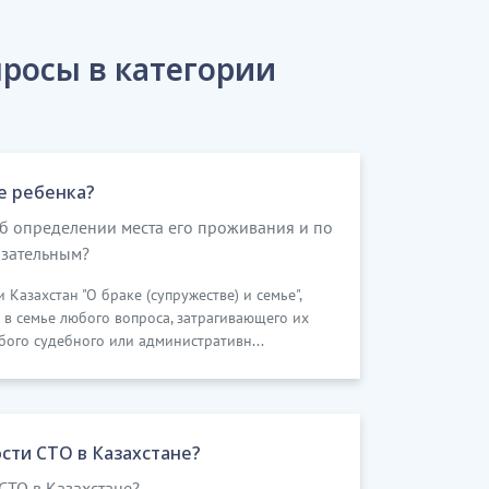
росы в категории
е ребенка?
об определении места его проживания и по
язательным?
 Казахстан "О браке (супружестве) и семье",
 в семье любого вопроса, затрагивающего их
бого судебного или административн...
сти СТО в Казахстане?
СТО в Казахстане?