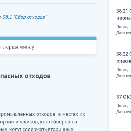
38.21
а
38.1 "Сбор отходов"
неопа
Последн
Дата пу
дықтарды жинау
38.22
опасн
Последн
опасных отходов
Дата пу
ркәсіптік қалдықтарды оларды уақытша
териалдық ресурстар болуы мүмкін
37 ОК
дөңгелектері бар контейнерлері,
инау
Последн
Дата пу
материалдарды (қайталама шикізат)
промышленных отходов в местах их
орзин и ящиков, контейнеров на
ларын қоқыстар жинау
кіреді
орые могут содержать вторичные