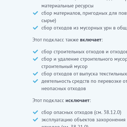
материальные ресурсы
Бұл ішкі класқа сондай-ақ:
сбор материалов, пригодных для пов
сырье)
құрылыс қалдықтарын және ғимара
сбор отходов из мусорных урн в общ
жинау
қылауыштар және өзге де құрылыс 
Этот подкласс также
включает
:
қалдықтарын жинау және жою
тоқыма бұйымдарын шығарудан қал
сбор строительных отходов и отходов
қалдықтарды қауіпсіз қалдықтарға
сбор и удаление строительного мусор
тасымалдау бойынша құралдардың 
строительный мусор
сбор отходов от выпуска текстильны
Бұл ішкі класқа:
деятельность средств по перевозке 
неопасных отходов
қауіпті қалдықтарды жинау (38.12.0
қауіпсіз қалдықтарды жоюға арнал
Этот подкласс
исключает
:
объектілерін пайдалану (38.21.0 қа
қағаз, пластмасса және т.б. сияқты 
сбор опасных отходов (см. 38.12.0)
сұрыптау үшін объектілерді пайдал
эксплуатацию объектов захоронения
отходов (см. 38.21.0)