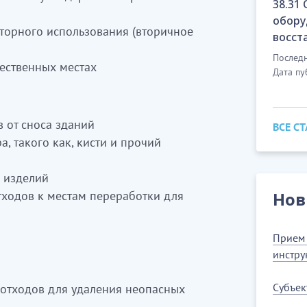
38.31
обору
торного использования (вторичное
восст
ттарды бұзудан кейін қалдықтарды
Последн
ественных местах
Дата пу
қоқыстары сияқты құрылыс
ған қалдықтарды жинау
 от сноса зданий
ВСЕ С
 арналған қайта өңдеу орындарына
а, такого как, кисти и прочий
қызметі
кіреді
х изделий
отходов к местам переработки для
Нов
 қараңыз)
ған қалдықтарды көмуге арнгалған
Прием 
раңыз)
инстру
материалдарды белгілі бір санаттарға
ану
кірмейді
(38.32 қараңыз)
Субъек
 отходов для удаления неопасных