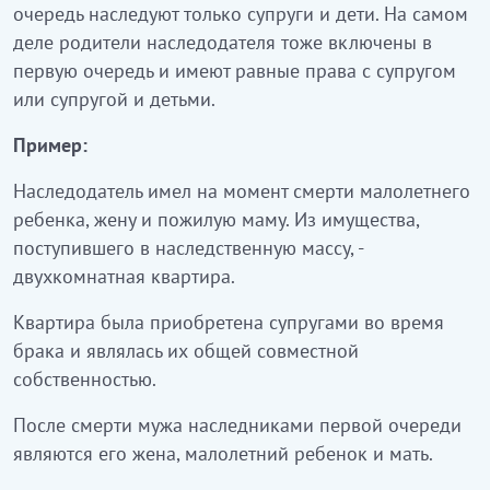
очередь наследуют только супруги и дети. На самом
Двоюродные правнуки и правнучки,
деле родители наследодателя тоже включены в
6-я
двоюродные племянники и
первую очередь и имеют равные права с супругом
очередь
племянницы, двоюродные дяди и тети.
или супругой и детьми.
Сводные братья и сестры, пасынки,
Пример:
падчерицы, отчим и мачеха - если они
7-я
Наследодатель имел на момент смерти малолетнего
совместно проживали с
очередь
ребенка, жену и пожилую маму. Из имущества,
наследодателем одной семьей
не
поступившего в наследственную массу, -
менее десяти лет
.
двухкомнатная квартира.
Квартира была приобретена супругами во время
Примечание:
при недостаточности документов,
брака и являлась их общей совместной
подтверждающих родственные отношения и их
собственностью.
степень, вопросы об установлении
соответствующих юридических фактов (факта
После смерти мужа наследниками первой очереди
родственных или брачных отношений, факта
являются его жена, малолетний ребенок и мать.
регистрации тех или иных событий и так далее)