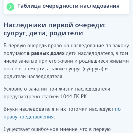
Таблица очередности наследования
Дети, супруг (супруга), родители.
1-я
Наследники первой очереди:
Внуки и их потомки - по праву
очередь
супруг, дети, родители
представления.
В первую очередь право на наследование по закону
Полнородные и неполнородные
получают
в равных долях
дети наследодателя, в том
2-я
братья и сестры, дедушка и бабушка.
числе зачатые при его жизни и родившиеся живыми
очередь
Племянники и племянницы - по праву
после его смерти, а также супруг (супруга) и
представления.
родители наследодателя.
Родные дяди и тети наследодателя.
3-я
Двоюродные братья и сестры - по
Условие о зачатии при жизни наследодателя
очередь
праву представления.
предусмотрено статьей 1044 ГК РК.
4-я
Прадедушки и прабабушки
Внуки наследодателя и их потомки наследуют
по
очередь
наследодателя.
праву представления
.
5-я
Двоюродные внуки и внучки,
Существует ошибочное мнение, что в первую
очередь
двоюродные дедушки и бабушки.