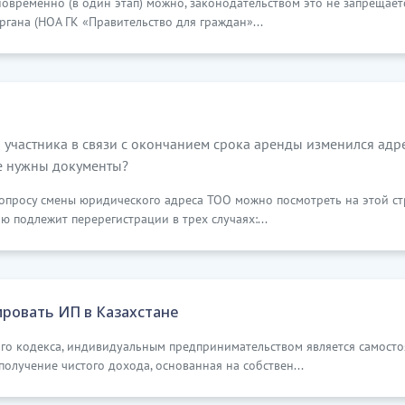
временно (в один этап) можно, законодательством это не запрещает
гана (НОА ГК «Правительство для граждан»...
 участника в связи с окончанием срока аренды изменился адре
е нужны документы?
опросу смены юридического адреса ТОО можно посмотреть на этой стр
ю подлежит перерегистрации в трех случаях:...
ировать ИП в Казахстане
ого кодекса, индивидуальным предпринимательством является самосто
получение чистого дохода, основанная на собствен...