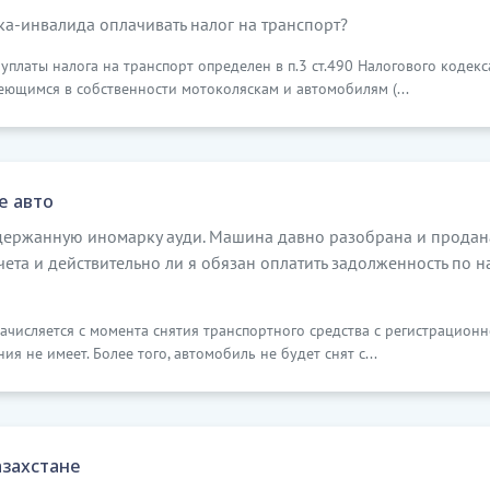
а-инвалида оплачивать налог на транспорт?
латы налога на транспорт определен в п.3 ст.490 Налогового кодекса
еющимся в собственности мотоколяскам и автомобилям (...
е авто
одержанную иномарку ауди. Машина давно разобрана и продана 
чета и действительно ли я обязан оплатить задолженность по н
ачисляется с момента снятия транспортного средства с регистрационн
ия не имеет. Более того, автомобиль не будет снят с...
азахстане