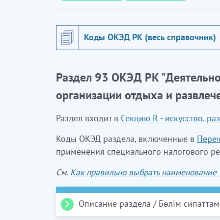
Коды ОКЭД РК (весь справочник)
Раздел 93 ОКЭД РК "Деятельнос
организации отдыха и развлеч
Раздел входит в
Секцию R - искусство, ра
Коды ОКЭД раздела, включенные в
Переч
применения специального налогового ре
См.
Как правильно выбрать наименование
Описание раздела / Бөлім сипатта