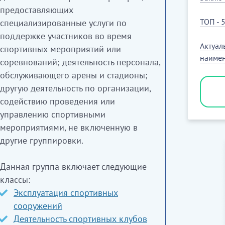
предоставляющих
ю мен көрсету, концерттер, опера
ТОП - 
специализированные услуги по
лық шығарылымдар сияқты драмалық
поддержке участников во время
қ және басқа да түрлері кірмейді.
Актуал
спортивных мероприятий или
наимен
соревнований; деятельность персонала,
обслуживающего арены и стадионы;
другую деятельность по организации,
содействию проведения или
управлению спортивными
мероприятиями, не включенную в
другие группировки.
Данная группа включает следующие
классы:
Эксплуатация спортивных
сооружений
Деятельность спортивных клубов