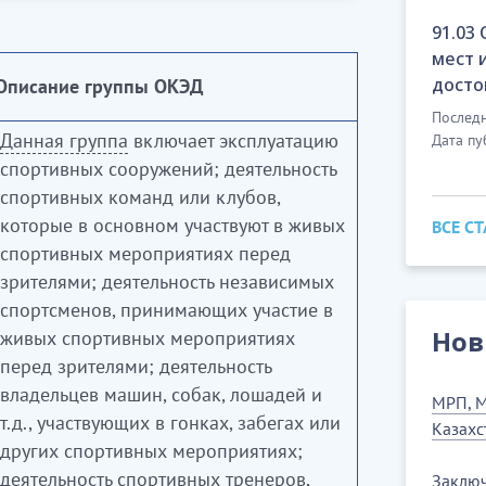
анизации отдыха и развлечений
91.03
 области спорта, организации отдыха и
мест 
ости музеев, охраны исторических
досто
Описание группы ОКЭД
 и зоологических парков и природных
Последн
 организации азартных игр и
Данная группа
включает эксплуатацию
Дата пу
спортивных сооружений; деятельность
спортивных команд или клубов,
е искусство, музыкальные и другие
которые в основном участвуют в живых
ВСЕ С
к постановку и показ театральных
спортивных мероприятиях перед
ктаклей, танцевальных и прочих
зрителями; деятельность независимых
0).
спортсменов, принимающих участие в
Нов
живых спортивных мероприятиях
ұйымдастыру саласындағы қызмет
перед зрителями; деятельность
йын-сауықты ұйымдастыру саласындағы
владельцев машин, собак, лошадей и
МРП, М
ды қорғау қызметі, ботаникалық бақтар
т.д., участвующих в гонках, забегах или
Казахс
қтардың қызметін; сондай-ақ құмар
других спортивных мероприятиях;
йынша қызмет қоспағанда) кіреді.
деятельность спортивных тренеров,
Заключ