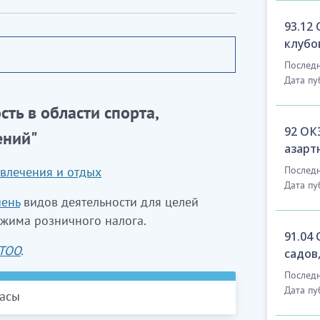
93.12
клубо
Последн
Дата пу
ть в области спорта,
92 ОК
ений"
азарт
звлечения и отдых
Последн
Дата пу
ень
видов деятельности для целей
жима розничного налога.
91.04
 ТОО
.
садов
Последн
Дата пу
масы