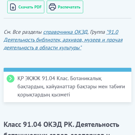
Скачать PDF
Распечатать
См. Все разделы
справочника ОКЭД
, Группа
"91.0
Деятельность библиотек, архивов, музеев и прочая
деятельность в области культуры"
ҚР ЭҚЖЖ 91.04 Клас. Ботаникалық
бақтардың, хайуанаттар бақтары мен табиғи
қорықтардың қызметі
91.04.1
Ботаникалық бақтар мен хайуанаттар
бақтарының қызметі
Класс 91.04 ОКЭД РК. Деятельность
Бұл ішкі класқа: