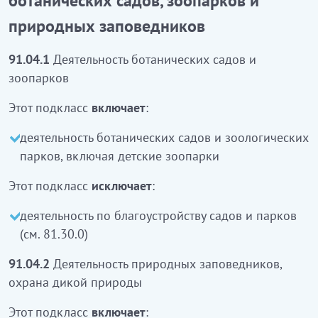
ботанических садов, зоопарков и
балаларға арналған хайуанаттар бақтарын
природных заповедников
қоса, ботаникалық бақтар мен хайуанаттар
бақтарының қызметі
кіреді
91.04.1
Деятельность ботанических садов и
Бұл ішкі класқа:
зоопарков
бақтар мен парктерді көріктендіру бойынша
Этот подкласс
включает
:
қызмет
кірмейді
(81.30.0 қараңыз)
деятельность ботанических садов и зоологических
91.04.2
Табиғи қорықтар, жабайы табиғатты
парков, включая детские зоопарки
қорғау қызметі
Этот подкласс
исключает
:
Бұл ішкі класқа:
деятельность по благоустройству садов и парков
жабайы табиғатты қорғау және т.б. бойынша
(см. 81.30.0)
қызметті қоса алғанда табиғи қорықтар
91.04.2
Деятельность природных заповедников,
қызметі
кіреді
охрана дикой природы
Бұл ішкі класқа:
Этот подкласс
включает
: