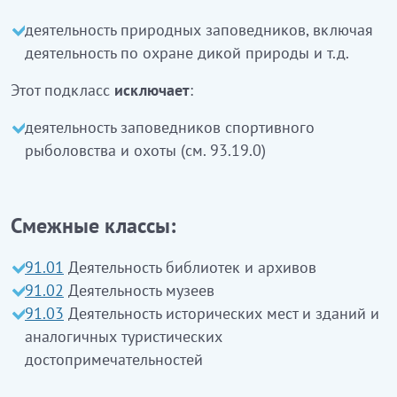
спорттық балық аулау мен аңшылықтағы
деятельность природных заповедников, включая
қорықтар қызметі
кірмейді
(93.19.0 қараңыз)
деятельность по охране дикой природы и т.д.
Этот подкласс
исключает
:
деятельность заповедников спортивного
рыболовства и охоты (см. 93.19.0)
Смежные классы:
91.01
Деятельность библиотек и архивов
91.02
Деятельность музеев
91.03
Деятельность исторических мест и зданий и
аналогичных туристических
достопримечательностей