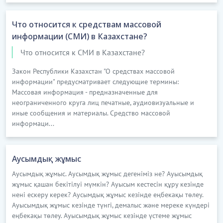
Что относится к средствам массовой
информации (СМИ) в Казахстане?
Что относится к СМИ в Казахстане?
Закон Республики Казахстан "О средствах массовой
информации" предусматривает следующие термины:
Массовая информация - предназначенные для
неограниченного круга лиц печатные, аудиовизуальные и
иные сообщения и материалы. Средство массовой
информаци...
Аусымдық жұмыс
Аусымдық жұмыс. Аусымдық жұмыс дегеніміз не? Ауысымдық
жұмыс қашан бекітілуі мүмкін? Ауысым кестесін құру кезінде
нені ескеру керек? Аусымдық жұмыс кезінде еңбекақы төлеу.
Ауысымдық жұмыс кезінде түнгі, демалыс және мереке күндері
еңбекақы төлеу. Ауысымдық жұмыс кезінде үстеме жұмыс