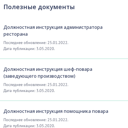
выполнение своих должностных обязанностей;
Полезные документы
…………………………
[Скрытый текст. Полная версия доступна после
скачивания]
Должностная инструкция администратора
ресторана
7.
ЗАКЛЮЧИТЕЛЬНЫЕ ПОЛОЖЕНИЯ
Последнее обновление: 25.01.2022.
Дата публикации: 3.05.2020.
18. Настоящая должностная инструкция вступает в
силу со дня ее утверждения и действует до момента
ее отмены в установленном порядке.
Должностная инструкция шеф-повара
…………………………
(заведующего производством)
[Скрытый текст. Полная версия доступна после
Последнее обновление: 25.01.2022.
скачивания]
Дата публикации: 3.05.2020.
ЛИСТ ОЗНАКОМЛЕНИЯ
Должностная инструкция помощника повара
…………………………
Последнее обновление: 25.01.2022.
[Скрытый текст. Полная версия доступна после
Дата публикации: 3.05.2020.