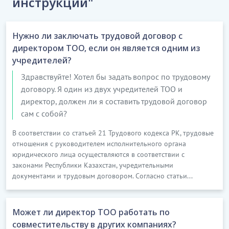
инструкции"
1) участие в разработке и составлении меню;
Нужно ли заключать трудовой договор с
..........
директором ТОО, если он является одним из
4) расчет себестоимости продукции, подлежащей
учредителей?
реализации;
Здравствуйте! Хотел бы задать вопрос по трудовому
договору. Я один из двух учредителей ТОО и
..........
директор, должен ли я составить трудовой договор
8) внесение корректировок в калькуляционные
сам с собой?
карточки в соответствии с изменением рецептур,
В соответствии со статьей 21 Трудового кодекса РК, трудовые
закупочных цен и торговых наценок;
отношения с руководителем исполнительного органа
юридического лица осуществляются в соответствии с
..........
законами Республики Казахстан, учредительными
9. При выполнении своих должностных
документами и трудовым договором. Согласно статьи...
обязанностей Работник обязан:
1) добросовестно выполнять свои должностные
Может ли директор ТОО работать по
обязанности (трудовую функцию) в соответствии с
совместительству в других компаниях?