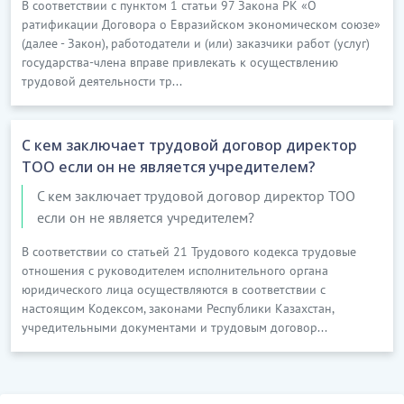
В соответствии с пунктом 1 статьи 97 Закона РК «О
5.
ПРАВА
ратификации Договора о Евразийском экономическом союзе»
12. Работник имеет право:
(далее - Закон), работодатели и (или) заказчики работ (услуг)
государства-члена вправе привлекать к осуществлению
1) представлять интересы Работодателя во
трудовой деятельности тр...
взаимоотношениях с работниками и третьими
лицами по вопросам, входящим в круг его
С кем заключает трудовой договор директор
должностных обязанностей;
ТОО если он не является учредителем?
…………………………
С кем заключает трудовой договор директор ТОО
[Скрытый текст. Полная версия доступна после
если он не является учредителем?
скачивания]
В соответствии со статьей 21 Трудового кодекса трудовые
6.
ОТВЕТСТВЕННОСТЬ
отношения с руководителем исполнительного органа
юридического лица осуществляются в соответствии с
14. Работник несет персональную ответственность
настоящим Кодексом, законами Республики Казахстан,
за допущенные им нарушения трудовых
учредительными документами и трудовым договор...
обязанностей, в том числе за:
1) не выполнение и/или ненадлежащее