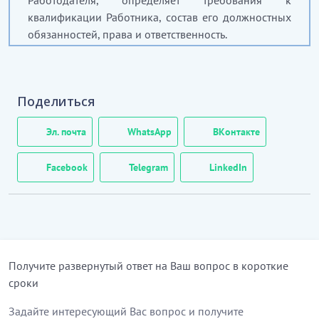
Работодателя, определяет требования к
квалификации Работника, состав его должностных
обязанностей, права и ответственность.
…………………………
[Скрытый текст. Полная версия доступна после
скачивания]
Поделиться
3.
ТРЕБОВАНИЯ К КВАЛИФИКАЦИИ
Эл. почта
WhatsApp
ВКонтакте
5. К Работнику предъявляются следующие
Facebook
Telegram
LinkedIn
квалификационные требования:
..........
6. Для надлежащего выполнения своих
должностных обязанностей Работник должен знать
Получите развернутый ответ на Ваш вопрос в короткие
и изучать:
сроки
..........
Задайте интересующий Вас вопрос и получите