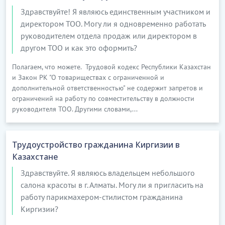
трудовым договором и настоящей должностной
Здравствуйте! Я являюсь единственным участником и
инструкцией;
директором ТОО. Могу ли я одновременно работать
руководителем отдела продаж или директором в
...........
другом ТОО и как это оформить?
10. Работнику запрещается:
Полагаем, что можете. Трудовой кодекс Республики Казахстан
1) передавать, предоставлять третьим лицам в
и Закон РК "О товариществах с ограниченной и
дополнительной ответственностью" не содержит запретов и
любой форме и на любых носителях информации
ограничений на работу по совместительству в должности
материалы и документацию, касающиеся
руководителя ТОО. Другими словами,...
выполняемой работы, имеющие
конфиденциальный характер, без
предварительного согласования в установленном
Трудоустройство гражданина Киргизии в
порядке с непосредственным или вышестоящим
Казахстане
руководителем;
Здравствуйте. Я являюсь владельцем небольшого
…………………………
салона красоты в г. Алматы. Могу ли я пригласить на
[Скрытый текст. Полная версия доступна после
работу парикмахером-стилистом гражданина
скачивания]
Киргизии?