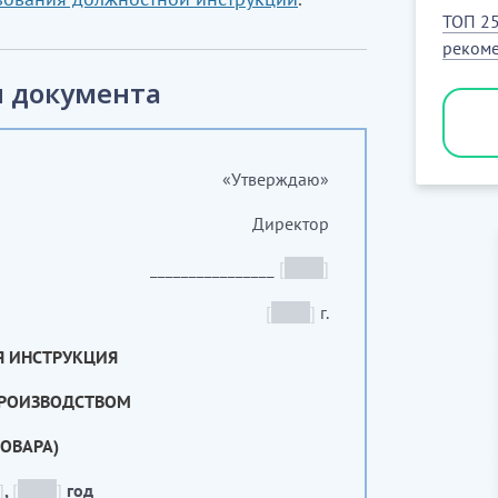
ТОП 25
рекоме
 документа
«Утверждаю»
Директор
________________
[
_____
]
[
_____
]
г.
 ИНСТРУКЦИЯ
ПРОИЗВОДСТВОМ
ОВАРА)
]
,
[
_____
]
год