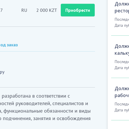
Должн
7
RU
2 000 KZT
Приобрести
ресто
Последн
Дата пу
од заказ
Должн
кальк
Последн
Дата пу
ру
Должн
рабоч
разработана в соответствии с
стей руководителей, специалистов и
Последн
а, функциональные обязанности и виды
Дата пу
о подчинения, занятия и освобождения