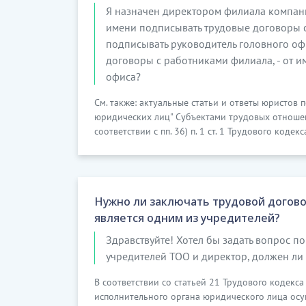
1) выходить на работу при простудных и
Я назначен директором филиала компании
имени подписывать трудовые договоры 
……………
подписывать руководитель головного оф
[Скрытый текст. Полная верси
договоры с работниками филиала, - от 
офиса?
5.
П
См. также: актуальные статьи и ответы юристов 
12. Работник имеет право:
юридических лиц" Субъектами трудовых отношен
соответствии с пп. 36) п. 1 ст. 1 Трудового кодек
1) представлять интересы Работодател
третьими лицами по вопросам, входящим 
……………
[Скрытый текст. Полная верси
Нужно ли заключать трудовой догово
является одним из учредителей?
6.
ОТВЕТС
Здравствуйте! Хотел бы задать вопрос по
14. Работник несет персональную ответ
учредителей ТОО и директор, должен ли 
трудовых обязанностей, в том числе за:
В соответствии со статьей 21 Трудового кодекс
1) не выполнение и/или ненадлежа
исполнительного органа юридического лица осу