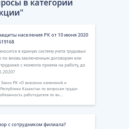
росы в категории
 следующих должностных обязанностей:
кции"
 приготовления блюд, нормами закладки
защиты населения РК от 10 июня 2020
619168
осится в единую систему учета трудовых
ько по вновь заключенным договорам или
руднике с момента приема на работу, до
5.2020?
язанностей Работник обязан:
ят Закон РК «О внесении изменений и
стные обязанности (трудовую функцию) в
Республики Казахстан по вопросам труда»
стоящей должностной инструкцией;
 обязанность работодателя по вн...
вор с сотрудником филиала?