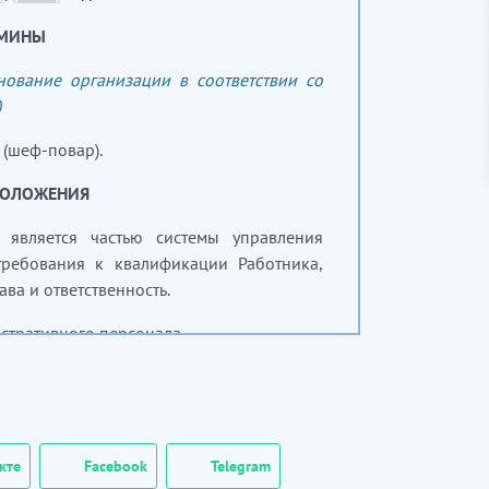
РМИНЫ
енование организации в соответствии со
)
 (шеф-повар).
ПОЛОЖЕНИЯ
 является частью системы управления
требования к квалификации Работника,
ва и ответственность.
истративного персонала.
……………
я доступна после скачивания]
К КВАЛИФИКАЦИИ
кте
Facebook
Telegram