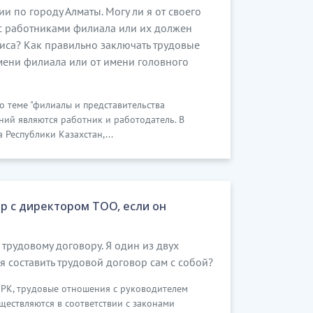
 инфекционных заболеваниях;
 по городу Алматы. Могу ли я от своего
с работниками филиала или их должен
……………
иса? Как правильно заключать трудовые
я доступна после скачивания]
имени филиала или от имени головного
РАВА
по теме "филиалы и представительства
ий являются работник и работодатель. В
са Республики Казахстан,...
я во взаимоотношениях с работниками и
в круг его должностных обязанностей;
……………
я доступна после скачивания]
р с директором ТОО, если он
ТВЕННОСТЬ
 трудовому договору. Я один из двух
ственность за допущенные им нарушения
я составить трудовой договор сам с собой?
а РК, трудовые отношения с руководителем
щее выполнение своих должностных
ществляются в соответствии с законами