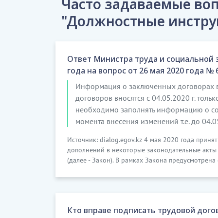
Часто задаваемые воп
7. На Работника возлагается выполнение
"Должностные инстру
..........
6) постоянный контроль за технологией
сырья;
Ответ Министра труда и социальной 
года на вопрос от 26 мая 2020 года № 
..........
Информация о заключенных договорах вн
8) работа с персоналом:
договоров вносятся с 04.05.2020 г. тол
...........
необходимо заполнять информацию о сот
момента внесения изменений т.е. до 04.0
9. При выполнении своих должностных об
Источник: dialog.egov.kz 4 мая 2020 года прин
1) добросовестно выполнять свои должно
дополнений в некоторые законодательные акты 
соответствии с трудовым договором и на
(далее - Закон). В рамках Закона предусмотрена
..........
10. Работнику запрещается:
Кто вправе подписать трудовой дого