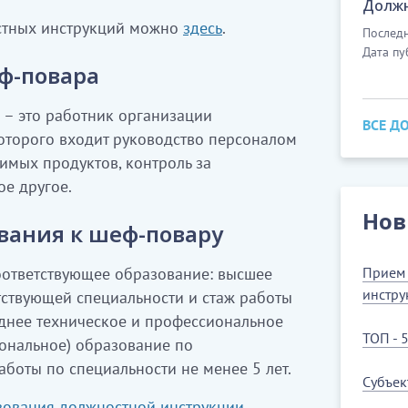
Должн
стных инструкций можно
здесь
.
Последн
Дата пу
ф-повара
– это работник организации
ВСЕ Д
которого входит руководство персоналом
димых продуктов, контроль за
е другое.
Нов
ания к шеф-повару
ответствующее образование: высшее
Прием 
инстру
тствующей специальности и стаж работы
еднее техническое и профессиональное
ТОП - 
иональное) образование по
аботы по специальности не менее 5 лет.
Субъек
ьзования должностной инструкции
.