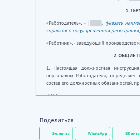
1. ТЕ
«Работодатель», -
[
_____
]
.
(указать наим
справкой о государственной регистрации
«Работник», - заведующий производством
2.
ОБЩИЕ 
1. Настоящая должностная инструкция
персоналом Работодателя, определяет 
состав его должностных обязанностей, пра
2. Работник относится к категории админ
……………
[Скрытый текст. Полная верси
Поделиться
3.
ТРЕБОВАНИЯ 
Эл. почта
WhatsApp
ВКонта