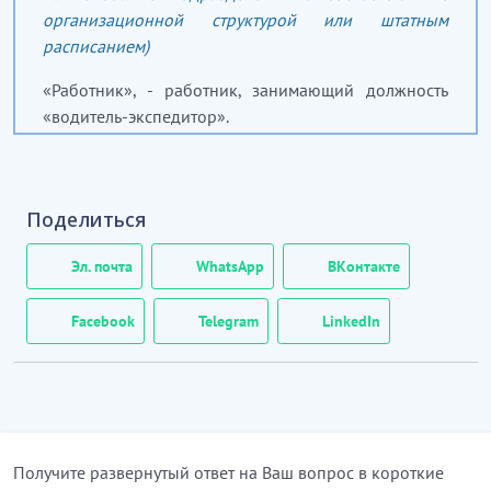
организационной структурой или штатным
расписанием)
«Работник», - работник, занимающий должность
«водитель-экспедитор».
2. ОБЩИЕ ПОЛОЖЕНИЯ
1. Настоящая должностная инструкция является
Поделиться
частью системы управления персоналом
Работодателя, определяет требования к
Эл. почта
WhatsApp
ВКонтакте
квалификации Работника, состав его должностных
обязанностей, права и ответственность.
Facebook
Telegram
LinkedIn
2. Работник относится к категории технического
персонала.
3. Работник назначается на должность и
освобождается от должности приказом
Получите развернутый ответ на Ваш вопрос в короткие
Работодателя на основании заключенного между