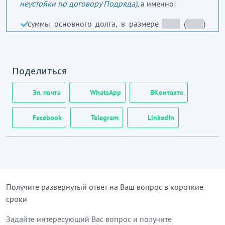
неустойки по договору Подряда)
, а именно:
суммы основного долга, в размере
_____
(
_____
)
тенге;
суммы
_____
(законной/ договорной)
неустойки, в
размере
_____
(
_____
) тенге;
Поделиться
убытков, в размере
_____
(
_____
) тенге;
суммы государственной пошлины, в
Эл. почта
WhatsApp
ВКонтакте
размере
_____
(
_____
) тенге;
суммы, затраченной на расходы по оплате услуг
Facebook
Telegram
LinkedIn
представителя Истца, в
размере
_____
(
_____
) тенге.
2.
Настоящее Мировое соглашение заключается
сторонами в соответствии со статьями 175 – 178
Гражданского процессуального кодекса
Получите развернутый ответ на Ваш вопрос в короткие
Республики Казахстан ввиду того, что сторонами
сроки
спора достигнут компромисс по всем исковым
требованиям Истца, и как следствие утрачена
Задайте интересующий Вас вопрос и получите
необходимость в дальнейшем рассмотрении дела