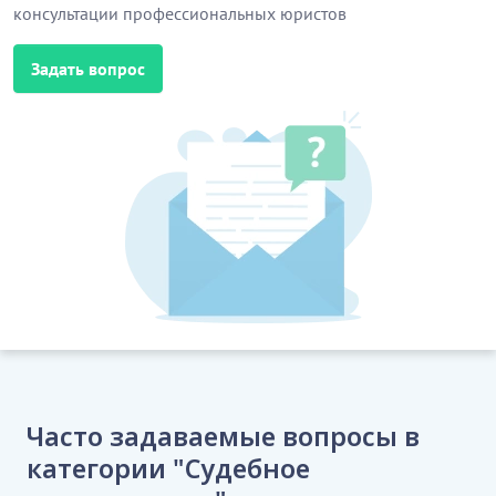
консультации профессиональных юристов
судом.
Задать вопрос
3.
Стороны договорились, что задолженность
Ответчика перед Истцом подлежит погашению в
следующем порядке:
…………………………
[Скрытый текст. Полная версия доступна после
скачивания]
Часто задаваемые вопросы в
категории "Судебное