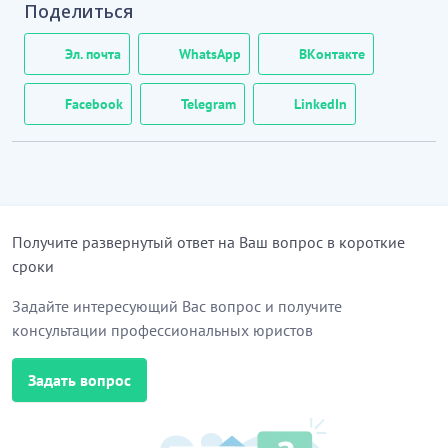
Поделиться
частью системы управления персоналом
Работодателя, определяет требования к
Эл. почта
WhatsApp
ВКонтакте
квалификации Работника, состав его должностных
обязанностей, права и ответственность.
Facebook
Telegram
LinkedIn
2. Работник относится к категории специалистов.
3. Работник назначается на должность и
освобождается от должности приказом
Работодателя на основании заключенного между
Получите развернутый ответ на Ваш вопрос в короткие
Работодателем и Работником трудового договора.
сроки
…………………………
Задайте интересующий Вас вопрос и получите
[Скрытый текст. Полная версия доступна после
консультации профессиональных юристов
скачивания]
Задать вопрос