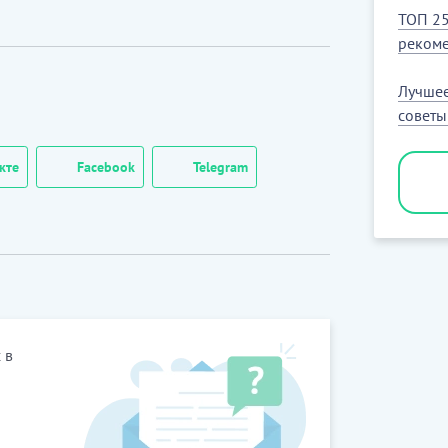
ТОП 25
рекоме
Лучшее
советы
кте
Facebook
Telegram
 в