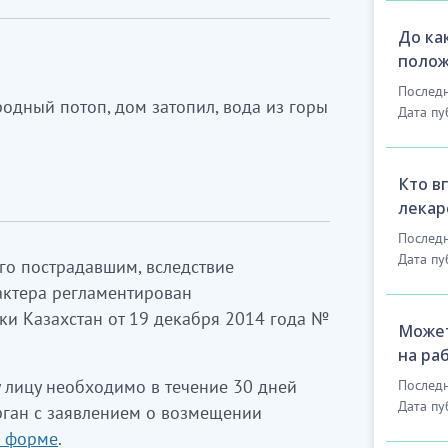
До ка
полож
Последн
родный потоп, дом затопил, вода из горы
Дата пу
Кто в
лекар
Последн
Дата пу
о пострадавшим, вследствие
актера регламентирован
ки Казахстан от 19 декабря 2014 года №
Может
на ра
 лицу необходимо в течение 30 дней
Последн
Дата пу
рган с заявлением о возмещении
й форме
.