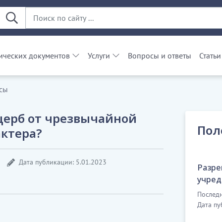
ческих документов
Услуги
Вопросы и ответы
Статьи
сы
щерб от чрезвычайной
Пол
актера?
Дата публикации: 5.01.2023
Разре
учред
Последн
Дата пу