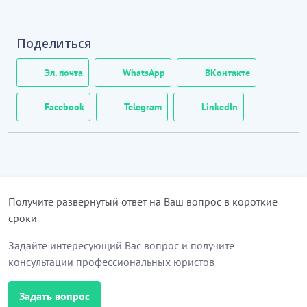
1. Настоящая должностная инструкция является
частью системы управления персоналом
Поделиться
Работодателя, определяет требования к
квалификации Работника, состав его должностных
Эл. почта
WhatsApp
ВКонтакте
обязанностей, права и ответственность.
Facebook
Telegram
LinkedIn
2. Работник относится к категории
административного персонала.
3. Работник назначается на должность и
освобождается от должности приказом
Работодателя на основании заключенного между
Получите развернутый ответ на Ваш вопрос в короткие
Работодателем и Работником трудового договора.
сроки
…………………………
Задайте интересующий Вас вопрос и получите
[Скрытый текст. Полная версия доступна после
консультации профессиональных юристов
скачивания]
Задать вопрос