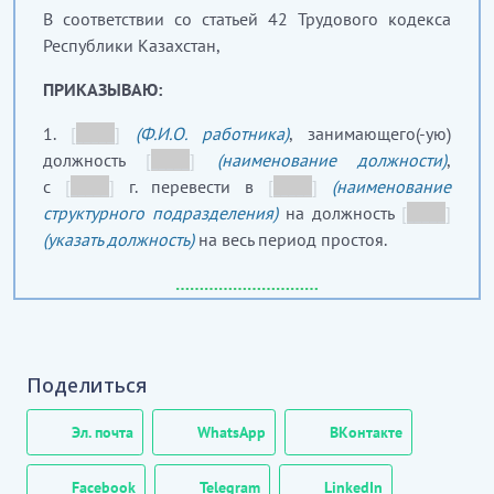
В соответствии со статьей 42 Трудового кодекса
Республики Казахстан,
ПРИКАЗЫВАЮ:
1.
[
_____
]
(Ф.И.О. работника)
, занимающего(-ую)
должность
[
_____
]
(наименование должности)
,
с
[
_____
]
г. перевести в
[
_____
]
(наименование
структурного подразделения)
на должность
[
_____
]
(указать должность)
на весь период простоя.
…………………………
[Скрытый текст. Полная версия доступна после
скачивания]
Поделиться
Эл. почта
WhatsApp
ВКонтакте
Facebook
Telegram
LinkedIn