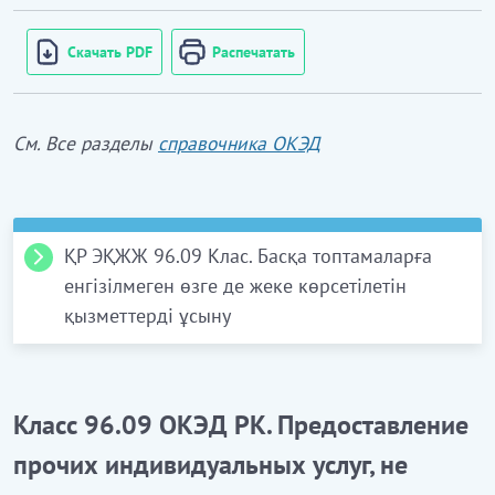
Скачать PDF
Распечатать
См. Все разделы
справочника ОКЭД
ҚР ЭҚЖЖ 96.09 Клас. Басқа топтамаларға
енгізілмеген өзге де жеке көрсетілетін
қызметтерді ұсыну
96.09.0
Басқа топтамаларға енгізілмеген өзге де
жеке көрсетілетін қызметтерді ұсыну
Класс 96.09 ОКЭД РК. Предоставление
Бұл ішкі класқа:
прочих индивидуальных услуг, не
астрологиялық және спиритуалдық қызмет