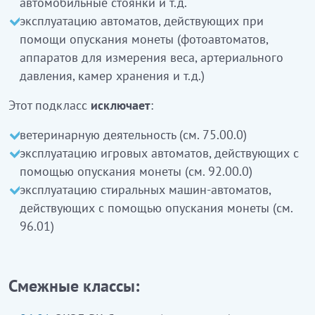
автомобильные стоянки и т.д.
эксплуатацию автоматов, действующих при
ветеринариялық қызмет (75.00.0 қараңыз)
помощи опускания монеты (фотоавтоматов,
монета салудың көмегімен жұмыс істейтін
аппаратов для измерения веса, артериального
ойын автоматтарын пайдалану (92.00.0
давления, камер хранения и т.д.)
қараңыз)
монета салудың көмегімен жұмыс істейтін кір
Этот подкласс
исключает
:
жуатын автоматты машиналарды пайдалану
ветеринарную деятельность (см. 75.00.0)
кірмейді
( 96.01 қараңыз)
эксплуатацию игровых автоматов, действующих с
помощью опускания монеты (см. 92.00.0)
эксплуатацию стиральных машин-автоматов,
действующих с помощью опускания монеты (см.
96.01)
Смежные классы: