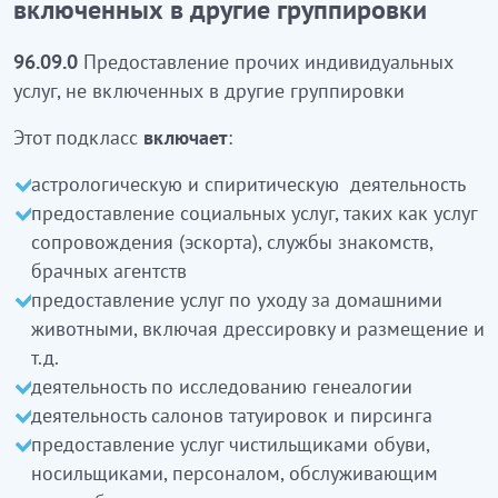
включенных в другие группировки
ілесіп жүру қызметі (эскорт), танысу, некеге тұру
агенттігінің қызметі сияқты әлеуметтік
96.09.0
Предоставление прочих индивидуальных
көрсетілетін қызметтерді ұсыну
услуг, не включенных в другие группировки
үйрету мен орналастыруды және т.б. қоса үй
жануарларына күтім жасау бойынша
Этот подкласс
включает
:
көрсетілетін қызметтерді ұсыну
астрологическую и спиритическую деятельность
генеалогияны зерттеу бойынша қызмет
предоставление социальных услуг, таких как услуг
таңбалау мен пирсинг салондарының қызметі
сопровождения (эскорта), службы знакомств,
аяқкиім тазалаушылар, жүкшілер, автомобиль
брачных агентств
тұрақтарында және т.б. қызмет көрсететін
предоставление услуг по уходу за домашними
персоналдың көрсететін қызметтерін ұсыну
животными, включая дрессировку и размещение и
монета салудың көмегімен жұмыс істейтін
т.д.
автоматтарды пайдалану (фото-автоматтар,
деятельность по исследованию генеалогии
салмақты, артериалық қысымды өлшеуге
деятельность салонов татуировок и пирсинга
арналған аппараттар, сақтау камерасы және
предоставление услуг чистильщиками обуви,
т.б.)
кіреді
носильщиками, персоналом, обслуживающим
Бұл ішкі класқа: