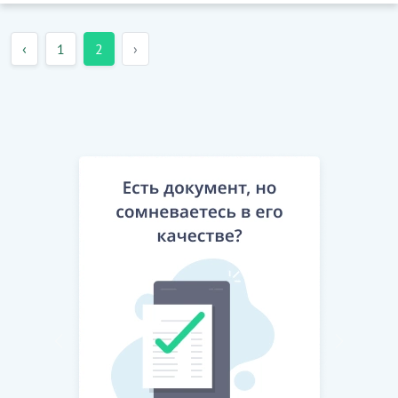
‹
1
2
›