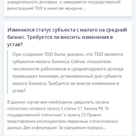
учредительного договора и завершается государственной
аудиттен басқа
может оказывать также
регистрацией ТОО в качестве юридиче...
келесі қызметтерді
следующие услуги:
де көрсете алады
:
1) аудит
Изменился статус субъекта с малого на средний
стандарттарына
бизнес. Требуется ли вносить изменения в
1) сопутствующие и другие услуги
сәйкес ілеспе және
устав?
в соответствии со стандартами
басқа да
аудита;
При создании ТОО было указано, что ТОО является
көрсетілетін
субъектом малого бизнеса. Сейчас показатели
қызметтер;
численности работников и среднегодового дохода
2) бухгалтерлiк
превышают минимум, установленный для субъекта
есептi қалпына
малого бизнеса. Требуется ли внести изменения в
келтiру және
устав?
2) восстановление и ведение
жүргiзу, қаржылық
бухгалтерского учета, составление
В данном случае вам необходимо уведомить органы
есептiлiктi жасау,
финансовой отчетности,
статистики согласно пункту 2 статьи 17 Закона РК "О
қаржылық
государственной статистике" и пункту 23 Правил
подготовка финансовых счетов и
шоттарды
представления респондентами первичных статистических
другие услуги в сфере
дайындау және
данных. Для информации: За нарушение порядка...
бухгалтерского учета;
бухгалтерлік есеп