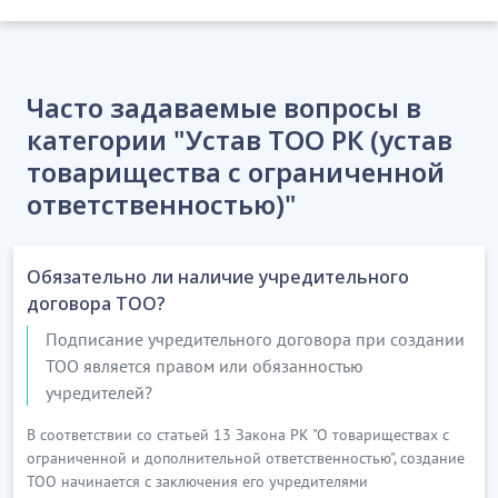
ограниченной
шектеулі
ответственностью «
_______».
серіктестігі.
Сокращенное: ТОО «
_______».
Қысқартылған:
«_______» ЖШС.
Часто задаваемые вопросы в
категории "Устав ТОО РК (устав
4. Серіктестік
4. Целью деятельности
қызметінің мақсаты
товарищества с ограниченной
Товарищества является
кәсіпкерлік
ответственностью)"
осуществление
қызметті жүзеге
предпринимательской
асыру және таза
деятельности и извлечение
табыс алу болып
Обязательно ли наличие учредительного
чистого дохода.
табылады.
договора ТОО?
5.
Серіктестік
Подписание учредительного договора при создании
5. Основным видом деятельности
қызметінің негізгі
ТОО является правом или обязанностью
Товарищества является
түрі аудиторлық
учредителей?
аудиторская деятельность.
қызмет болып
В соответствии со статьей 13 Закона РК "О товариществах с
табылады
.
ограниченной и дополнительной ответственностью", создание
6.
Серіктестік
ТОО начинается с заключения его учредителями
6. Товарищество помимо аудита