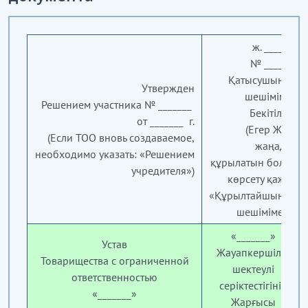
ж. _______
№ _______
Қатысушының
Утвержден
шешімімен
Решением участника № _______
Бекітілген
от _______ г.
(Егер ЖШС
(Если ТОО вновь создаваемое,
жаңадан
необходимо указать: «Решением
құрылатын болса,
учредителя»)
көрсету қажет:
«Құрылтайшының
шешімімен»)
«
_______»
Устав
Жауапкершілігі
Товарищества с ограниченной
шектеулі
ответственностью
серіктестігінің
«
_______»
Жарғысы