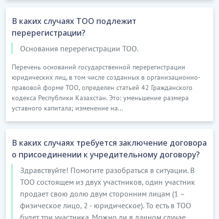
саласындағы басқа
да қызметтер;
В каких случаях ТОО подлежит
перерегистрации?
…………………………
[Скрытый текст. Полная версия доступна после
Основания перерегистрации ТОО.
скачивания]
Перечень оснований государственной перерегистрации
юридических лиц, в том числе созданных в организационно-
правовой форме ТОО, определен статьей 42 Гражданского
кодекса Республики Казахстан. Это: уменьшение размера
уставного капитала; изменение на...
В каких случаях требуется заключение договора
о присоединении к учредительному договору?
Здравствуйте! Помогите разобраться в ситуации. В
ТОО состоящем из двух участников, один участник
продает свою долю двум сторонним лицам (1 –
физическое лицо, 2 - юридическое). То есть в ТОО
будет три участника. Можно ли в данном случае