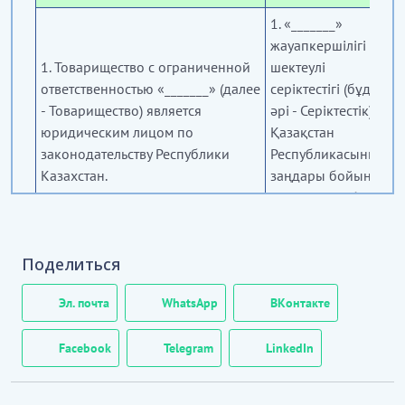
1. «_______»
жауапкершілігі
1. Товарищество с ограниченной
шектеулі
ответственностью «
_______» (далее
серіктестігі
(бұдан
- Товарищество) является
әрі - Серіктестік)
юридическим лицом по
Қазақстан
законодательству Республики
Республикасының
Казахстан.
заңдары бойынша
заңды тұлға болып
табылады.
2. Серіктестік өз
Поделиться
қызметінде
Конституцияны,
Эл. почта
WhatsApp
ВКонтакте
Қазақстан
Республикасының
Facebook
Telegram
LinkedIn
Азаматтық
2. Товарищество в своей
кодексті,
деятельности руководствуется
«Жауапкершілігі