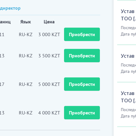
 директор
Устав
ТОО [
раниц
Язык
Цена
Последн
11
RU-KZ
3 000 KZT
Приобрести
Дата пу
13
RU-KZ
3 500 KZT
Приобрести
Устав
Последн
Дата пу
17
RU-KZ
5 000 KZT
Приобрести
Устав
ТОО [
Последн
13
RU-KZ
4 000 KZT
Приобрести
Дата пу