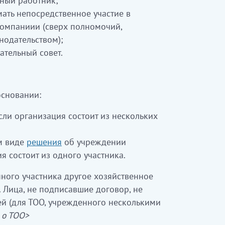
ный работник;
ать непосредственное участие в
компаниии (сверх полномочий,
одательством);
ательный совет.
основании:
сли организация состоит из нескольких
м виде
решения
об учреждении
я состоит из одного участника.
нного участника другое хозяйственное
. Лица, не подписавшие договор, не
лей (для ТОО, учрежденного несколькими
а о ТОО>