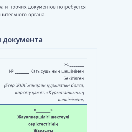
ва и прочих документов потребуется
нительного органа.
 документа
ж. _______
№ _______ Қатысушының шешімімен
Бекітілген
(Егер ЖШС жаңадан құрылатын болса,
көрсету қажет: «Құрылтайшының
шешімімен»)
«
_______»
Жауапкершілігі шектеулі
серіктестігінің
Жарғысы