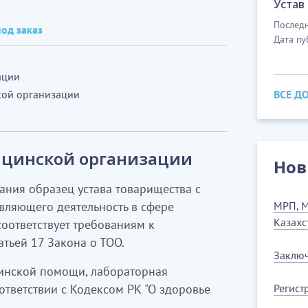
Устав
Последн
од заказ
Дата пу
ации
кой организации
ВСЕ Д
дицинской организации
Нов
ания образец устава товарищества с
вляющего деятельность в сфере
МРП, М
Казахс
оответствует требованиям к
тьей 17 Закона о ТОО.
Заключ
инской помощи, лабораторная
ответствии с Кодексом РК "О здоровье
Регист
.