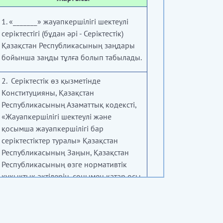
1. «_______» жауапкершілігі шектеулі
серіктестігі
(бұдан әрі - Серіктестік)
Қазақстан Республикасының заңдары
бойынша заңды тұлға болып табылады.
2. Серіктестік өз қызметінде
Конституцияны, Қазақстан
Республикасының Азаматтық кодексті,
«Жауапкершілігі шектеулі және
қосымша жауапкершілігі бар
серіктестіктер туралы» Қазақстан
Республикасының Заңын, Қазақстан
Республикасының өзге нормативтік
құқықтық актілерін, сонымен қатар осы
жарғыны басшылыққа алады.
3. Серіктестіктің фирмалық атауы: