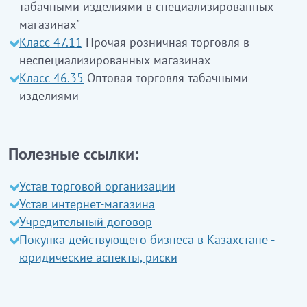
табачными изделиями в специализированных
темекіні бөлшек саудада сату
магазинах"
темекі өнімдерін бөлшек саудада сату
кіреді
Класс 47.11
Прочая розничная торговля в
ЭҚЖЖ 47.26.1
Сауда алаңы 2000 ш.м-ден кем
неспециализированных магазинах
сауда объектілері болып табылатын
Класс 46.35
Оптовая торговля табачными
мамандандырылған дүкендерде темекі
изделиями
өнімдерін бөлшек саудада сату
ЭҚЖЖ 47.26.2
Сауда алаңы 2000 ш.м-ден астам
Полезные ссылки:
(2000 ш.м. және жоғары) сауда объектілері болып
табылатын мамандандырылған дүкендерде
Устав торговой организации
темекі өнімдерін бөлшек саудада сату
Устав интернет-магазина
Учредительный договор
Покупка действующего бизнеса в Казахстане -
юридические аспекты, риски