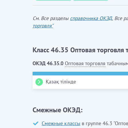
См. Все разделы
справочника ОКЭД
, Все 
торговля"
Класс 46.35 Оптовая торговля
ОКЭД 46.35.0
Оптовая торговля
табачным
Қазақ тілінде
46.35 Клас. Темекі бұйымдары
ЭҚЖЖ 46.35.0
Темекі бұйымдарын көтер
Смежные ОКЭД:
Смежные классы
в группе 46.3 "Опто