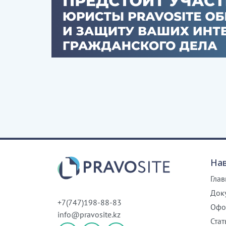
На
Глав
Док
+7(747)198-88-83
Офо
info@pravosite.kz
Стат