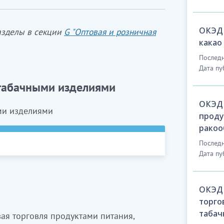
ОКЭД 
разделы в секции
G "Оптовая и розничная
какао
Последн
Дата пу
 табачными изделиями
ОКЭД 
и изделиями
проду
ракоо
Последн
Дата пу
н көтерме саудада сату
ме саудада сату
ОКЭД 
торго
табач
вая торговля продуктами питания,