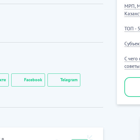
МРП, М
Казахс
ТОП - 
Субъек
С чего
совет
кте
Facebook
Telegram
 в