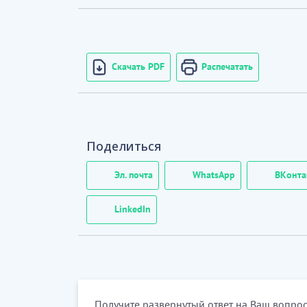
Скачать PDF
Распечатать
Поделиться
Эл. почта
WhatsApp
ВКонта
LinkedIn
Получите развернутый ответ на Ваш вопрос