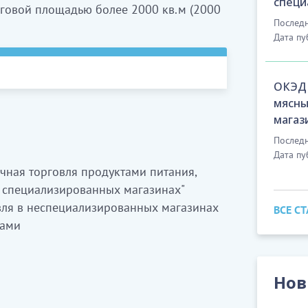
специ
говой площадью более 2000 кв.м (2000
Последн
Дата пу
ОКЭД 
ан дүкендерде сусындарды
мясны
магаз
Последн
Дата пу
ичная торговля продуктами питания,
арды бөлшек саудада сату (үй-
 специализированных магазинах"
ля в неспециализированных магазинах
ВСЕ С
ками
н кем сауда объектілері болып
де сусындарды бөлшек саудада сату
Нов
 астам (2000 ш.м. және жоғары) сауда
ндырылған дүкендерде сусындарды