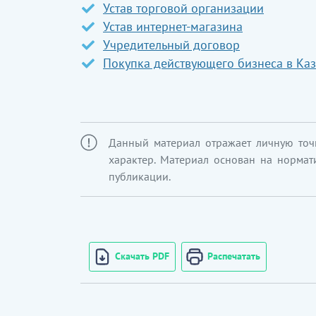
Устав торговой организации
бөлшек саудада сату
Устав интернет-магазина
Учредительный договор
Покупка действующего бизнеса в Каз
Данный материал отражает личную точ
характер. Материал основан на нормат
публикации.
Скачать PDF
Распечатать