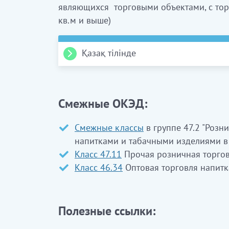
являющихся торговыми объектами, с тор
кв.м и выше)
Қазақ тілінде
47.25 Клас. Мамандандырылғ
бөлшек саудада сату
Смежные ОКЭД:
Бұл класқа:
Смежные классы
в группе 47.2 "Розн
алкогольді және алкогольсіз сусынд
напитками и табачными изделиями в
жайларда тұтыну үшін емес)
кіреді
Класс 47.11
Прочая розничная торгов
Класс 46.34
Оптовая торговля напит
ЭҚЖЖ 47.25.1
Сауда алаңы 2000 ш.м-де
табылатын мамандандырылған дүкендер
ЭҚЖЖ 47.25.2
Сауда алаңы 2000 ш.м-ден
Полезные ссылки:
объектілері болып табылатын маманда