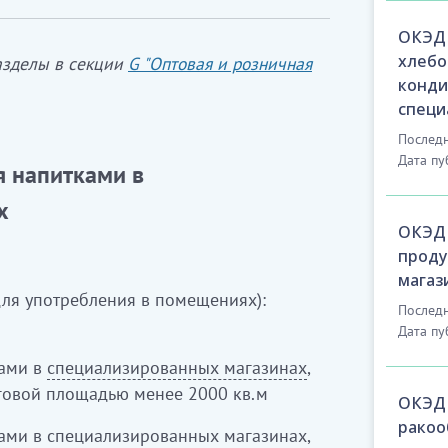
ОКЭД 
хлебо
разделы в секции
G "Оптовая и розничная
конди
специ
Последн
Дата пу
я напитками в
х
ОКЭД 
проду
магаз
ля употребления в помещениях):
Последн
Дата пу
ками в
специализированных магазинах
,
говой площадью менее 2000 кв.м
ОКЭД 
ракоо
ами в специализированных магазинах,