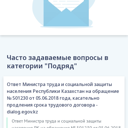
течение
_____
рабочих дней от даты произведения
Заказчиком предварительной оплаты в
соответствии с условиями настоящего договора
(начальный срок) и завершить выполнение работ в
срок до
_____
года (конечный срок).
…………………………
[Скрытый текст. Полная версия доступна после
скачивания]
Часто задаваемые вопросы в
категории "Подряд"
Ответ Министра труда и социальной защиты
населения Республики Казахстан на обращение
№ 501230 от 05.06.2018 года, касательно
продления срока трудового договора -
dialog.egov.kz
Ответ Министра труда и социальной защиты
населения РК на обращение № 501230 от 05.06.2018