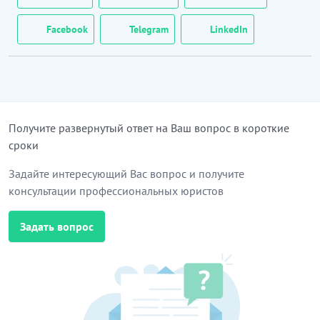
2. Работы выполняются за риск Подрядчика.
Facebook
Telegram
LinkedIn
3. Место выполнения работ (объект): работы
выполняются на объекте
_____
(указать
наименование)
по адресу город
_____
, улица
_____
,
дом №
_____
.
Получите развернутый ответ на Ваш вопрос в короткие
4. Срок выполнения работ: Подрядчик обязуется
сроки
приступить к выполнению работ в
течение
_____
рабочих дней от даты вступления в
Задайте интересующий Вас вопрос и получите
силу настоящего договора (начальный срок) и
консультации профессиональных юристов
завершить выполнение работ в срок до
_____
года
(конечный срок).
Задать вопрос
Альтернативный вариант (если предусматривается
предварительная оплата):
5.
Срок выполнения работ: Подрядчик обязуется
приступить к выполнению работ в