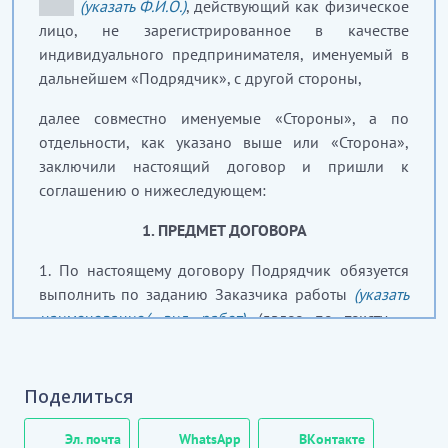
_____
(указать Ф.И.О.)
, действующий как физическое
лицо, не зарегистрированное в качестве
индивидуального предпринимателя, именуемый в
дальнейшем «Подрядчик», с другой стороны,
далее совместно именуемые «Стороны», а по
отдельности, как указано выше или «Сторона»,
заключили настоящий договор и пришли к
соглашению о нижеследующем:
1. ПРЕДМЕТ ДОГОВОРА
1. По настоящему договору Подрядчик обязуется
выполнить по заданию Заказчика работы
(указать
наименование/ вид работ)
(далее по тексту –
работы), предусмотренные Технической
спецификацией (Приложение № 1 к настоящему
договору), и сдать их результат Заказчику в
Поделиться
установленный срок, а Заказчик обязуется принять
результаты работ и оплатить их стоимость.
Эл. почта
WhatsApp
ВКонтакте