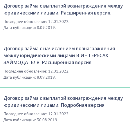
Договор займа с выплатой вознаграждения между
8.1. За невыполнение и/или ненадлежащее
юридическими лицами. Расширенная версия.
выполнение своих обязательств по настоящему
Последнее обновление: 12.01.2022.
договору, Стороны несут ответственность в
Дата публикации: 8.09.2019.
соответствии с условиями настоящего договора, а в
не урегулированной части, - в соответствии с
действующим законодательством Республики
Договор займа с начислением вознаграждения
Казахстан.
между юридическими лицами В ИНТЕРЕСАХ
ЗАЙМОДАТЕЛЯ. Расширенная версия.
8.2. В случае нарушения Заемщиком срока возврата
суммы займа.............
Последнее обновление: 12.01.2022.
Дата публикации: 8.09.2019.
…………………………
[Скрытый текст. Полная версия доступна после
скачивания]
Договор займа с выплатой вознаграждения между
юридическими лицами. Подробная версия.
9. ФОРС-МАЖОР
Последнее обновление: 12.01.2022.
Дата публикации: 30.08.2019.
9.1. Стороны освобождаются от ответственности за
невыполнение либо ненадлежащее выполнение