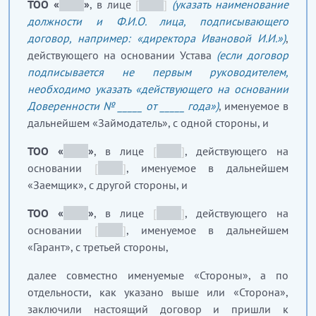
ТОО «
_____
»
, в лице
[
_____
]
(указать наименование
должности и Ф.И.О. лица, подписывающего
договор, например: «директора Ивановой И.И.»)
,
действующего на основании Устава
(если договор
подписывается не первым руководителем,
необходимо указать «действующего на основании
Доверенности № _____ от _____ года»)
, именуемое в
дальнейшем «Займодатель», с одной стороны, и
ТОО «
_____
»
, в лице
[
_____
]
, действующего на
основании
[
_____
]
, именуемое в дальнейшем
«Заемщик», с другой стороны, и
ТОО «
_____
»
, в лице
[
_____
]
, действующего на
основании
[
_____
]
, именуемое в дальнейшем
«Гарант», с третьей стороны,
далее совместно именуемые «Стороны», а по
отдельности, как указано выше или «Сторона»,
заключили настоящий договор и пришли к