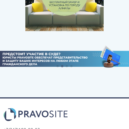
согласию Сторон на русском языке в двух
подлинных экземплярах, имеющих равную
юридическую силу, подписан и вручен по одному
экземпляру каждой из Сторон. Вся относящаяся к
настоящему договору переписка и другая
документация, которой обмениваются Стороны,
составляется на казахском и/или русском языках.
…………………………
[Скрытый текст. Полная версия доступна после
скачивания]
АДРЕСА, РЕКВИЗИТЫ И ПОДПИСИ СТОРОН