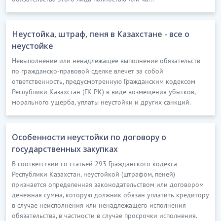
договоре.
5.2. Настоящим Стороны соглашаются, что
Неустойка, штраф, пеня в Казахстане - все о
Займодатель в связи с изменением валютного курса
неустойке
тенге.............
Невыполнение или ненадлежащее выполнение обязательств
по гражданско-правовой сделке влечет за собой
…………………………
ответственность, предусмотренную Гражданским кодексом
[Скрытый текст. Полная версия доступна после
Республики Казахстан (ГК РК) в виде возмещения убытков,
скачивания]
морального ущерба, уплаты неустойки и других санкций.
6. ОБЕСПЕЧЕНИЕ ИСПОЛНЕНИЯ ОБЯЗАТЕЛЬСТВ
Особенности неустойки по договору о
6.1. В обеспечение исполнения обязательств
государственных закупках
Заемщика по настоящему договору Гарант
В соответствии со статьей 293 Гражданского кодекса
обязывается перед Займодателем отвечать за
Республики Казахстан, неустойкой (штрафом, пеней)
исполнение обязательства Заемщика полностью
признается определенная законодательством или договором
солидарно с Заемщиком.
денежная сумма, которую должник обязан уплатить кредитору
в случае неисполнения или ненадлежащего исполнения
…………………………
обязательства, в частности в случае просрочки исполнения.
[Скрытый текст. Полная версия доступна после