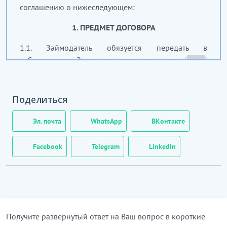
соглашению о нижеследующем:
1. ПРЕДМЕТ ДОГОВОРА
1.1. Займодатель обязуется передать в
собственность Заемщику деньги в сумме
[
_____
]
тенге (далее по тексту – сумма займа), а Заемщик
обязуется своевременно возвратить Займодателю
такую же сумму денег в порядке и на условиях,
Поделиться
предусмотренных настоящим договором.
Эл. почта
WhatsApp
ВКонтакте
…………………………
[Скрытый текст. Полная версия доступна после
Facebook
Telegram
LinkedIn
скачивания]
2. ПЕРЕДАЧА СУММЫ ЗАЙМА
2.1. Сумма займа передается Займодателем
Заемщику в срок до
[
_____
]
года (далее по тексту –
Получите развернутый ответ на Ваш вопрос в короткие
срок передачи суммы займа). Передача суммы