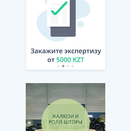
[Скрытый текст. Полная версия доступна после
скачивания]
12. СРОК ДЕЙСТВИЯ, УСЛОВИЯ ИЗМЕНЕНИЯ И
РАСТОРЖЕНИЯ ДОГОВОРА
12.1. Настоящий договор вступает в силу с даты его
подписания уполномоченными представителями
Сторон, указанной на первой странице настоящего
договора, и действует до полного исполнения
Сторонами обязательств по нему.
…………………………
[Скрытый текст. Полная версия доступна после
скачивания]
13. ЗАКЛЮЧИТЕЛЬНЫЕ ПОЛОЖЕНИЯ
13.1. Множественность копий и язык договора.
Настоящий договор составлен по обоюдному