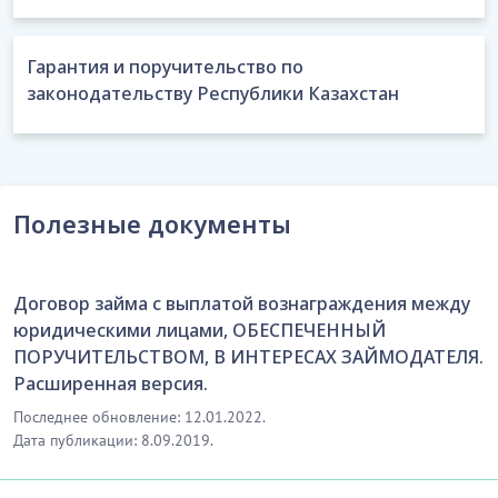
скачивания]
Гарантия и поручительство по
7. КОНФИДЕНЦИАЛЬНОСТЬ
законодательству Республики Казахстан
7.1. Каждая из Сторон обязуется без письменного
согласия другой Стороны никакими способами не
раскрывать, не передавать на любых носителях в
любой форме (письменной, электронной и другим
Полезные документы
образом), не делать доступной любым третьим
лицам, а также не использовать с целью получения
собственной выгоды или иных целей, не связанных
Договор займа с выплатой вознаграждения между
с исполнением настоящего договора,
юридическими лицами, ОБЕСПЕЧЕННЫЙ
конфиденциальную информацию другой Стороны.
ПОРУЧИТЕЛЬСТВОМ, В ИНТЕРЕСАХ ЗАЙМОДАТЕЛЯ.
…………………………
Расширенная версия.
[Скрытый текст. Полная версия доступна после
Последнее обновление: 12.01.2022.
скачивания]
Дата публикации: 8.09.2019.
8. ОТВЕТСТВЕННОСТЬ СТОРОН