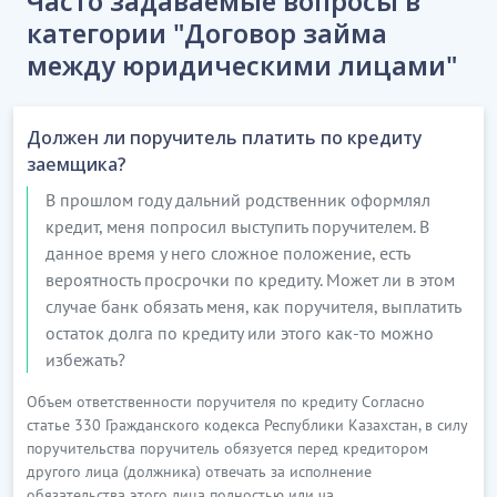
Часто задаваемые вопросы в
категории "Договор займа
4.1. За пользование суммой займа Заемщик
между юридическими лицами"
выплачивает Займодателю вознаграждение в
размере
[
_____
]
% (
[
_____
]
процентов) от
фактической суммы займа в месяц. Под
Должен ли поручитель платить по кредиту
фактической суммой займа понимается...........
заемщика?
Альтернативные варианты:
В прошлом году дальний родственник оформлял
кредит, меня попросил выступить поручителем. В
…………………………
данное время у него сложное положение, есть
[Скрытый текст. Полная версия доступна после
вероятность просрочки по кредиту. Может ли в этом
скачивания]
случае банк обязать меня, как поручителя, выплатить
остаток долга по кредиту или этого как-то можно
5. ПЛАТЕЖИ
избежать?
5.1. Если на момент произведения любого платежа
Объем ответственности поручителя по кредиту Согласно
по настоящему договору Сторона не получила от
статье 330 Гражданского кодекса Республики Казахстан, в силу
другой Стороны уведомления об изменении
поручительства поручитель обязуется перед кредитором
банковского счета, платеж осуществляется по
другого лица (должника) отвечать за исполнение
банковским реквизитам, указанным в настоящем
обязательства этого лица полностью или ча...