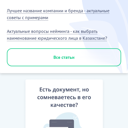
досудебному урегулированию споров и
Лучшее название компании и бренда - актуальные
разногласий, вытекающих из настоящего договора,
советы с примерами
путем проведения переговоров, переписки и
предъявления претензий.
Актуальные вопросы нейминга - как выбрать
наименование юридического лица в Казахстане?
…………………………
[Скрытый текст. Полная версия доступна после
скачивания]
Все статьи
11. УВЕДОМЛЕНИЯ И ИЗВЕЩЕНИЯ
11.1. Любые уведомления и извещения по
вопросам настоящего договора должны
направляться Сторонами друг другу в письменной
форме за подписью уполномоченного
представителя направляющей Стороны одним или
несколькими из перечисленных способов:........
…………………………