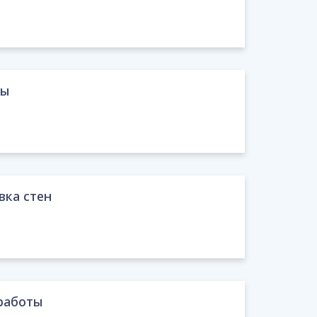
ты
вка стен
работы