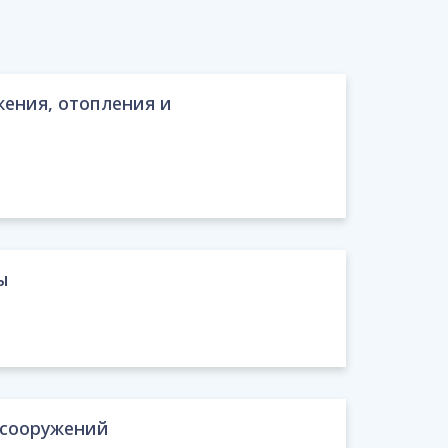
жения, отопления и
ы
и сооружений