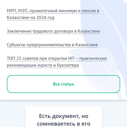
10.
ПРОЧИЕ УСЛОВИЯ
МРП, МЗП, прожиточный минимум и пенсия в
46.
Множественность копий и язык договора.
Казахстане на 2026 год
Настоящий договор составлен по обоюдному
согласию Сторон на русском языке в двух
Заключение трудового договора в Казахстане
подлинных экземплярах, имеющих равную
юридическую силу, подписан и вручен по одному
Субъекты предпринимательства в Казахстане
экземпляру каждой из Сторон.
ТОП 25 советов при открытии ИП – практические
..............
рекомендации юриста и бухгалтера
49. Персональные данные............
Все статьи
…………………………
[Скрытый текст. Полная версия доступна после
скачивания]
11. АДРЕСА, РЕКВИЗИТЫ И ПОДПИСИ СТОРОН
…………………………