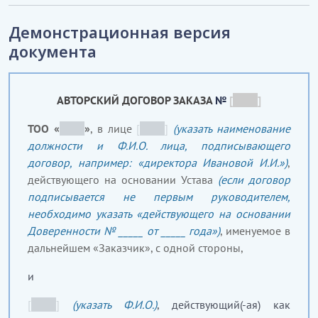
Демонстрационная версия
документа
АВТОРСКИЙ ДОГОВОР ЗАКАЗА
№
[
_____
]
ТОО «
_____
»
, в лице
[
_____
]
(указать наименование
должности и Ф.И.О. лица, подписывающего
договор, например: «директора Ивановой И.И.»)
,
действующего на основании Устава
(если договор
подписывается не первым руководителем,
необходимо указать «действующего на основании
Доверенности № _____ от _____ года»)
, именуемое в
дальнейшем «Заказчик», с одной стороны,
и
[
_____
]
(указать Ф.И.О.)
, действующий(-ая) как