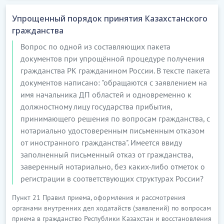
Упрощенный порядок принятия Казахстанского
1)
соблюдать условия конфиденциальности и
гражданства
ограничения, предусмотренные настоящим
договором;
Вопрос по одной из составляющих пакета
документов при упрощённой процедуре получения
…………………………
гражданства РК гражданином России. В тексте пакета
[Скрытый текст. Полная версия доступна после
документов написано: "обращаются с заявлением на
скачивания]
имя начальника ДП областей и одновременно к
должностному лицу государства прибытия,
6.
КОНФИДЕНЦИАЛЬНОСТЬ
принимающего решения по вопросам гражданства, с
нотариально удостоверенным письменным отказом
27.
Автор обязуется без письменного согласия
от иностранного гражданства". Имеется ввиду
Заказчика никакими способами не раскрывать, не
заполненный письменный отказ от гражданства,
передавать на любых носителях в любой форме
заверенный нотариально, без каких-либо отметок о
(письменной, электронной и другим образом)...........
регистрации в соответствующих структурах России?
.................
Пункт 21 Правил приема, оформления и рассмотрения
29.
Для целей настоящего договора под
органами внутренних дел ходатайств (заявлений) по вопросам
конфиденциальной информацией Заказчика
приема в гражданство Республики Казахстан и восстановления