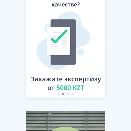
[Скрытый текст. Полная версия доступна после
скачивания]
Приложение № 1
к Авторскому договору заказа
№
[
_____
]
от
[
_____
]
года.
Техническое задание