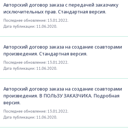
предъявлять другой Стороне требования об уплате
Авторский договор заказа с передачей заказчику
неустойки (штрафа, пени) и возмещении ущерба
исключительных прав. Стандартная версия.
(убытков). Предъявление указанных требований
Последнее обновление: 13.01.2022.
является правом, а не обязанностью Сторон.
Дата публикации: 11.06.2020.
…………………………
[Скрытый текст. Полная версия доступна после
Авторский договор заказа на создание соавторами
скачивания]
произведения. Стандартная версия.
Последнее обновление: 13.01.2022.
8.
ЮРИСДИКЦИЯ И ПРИМЕНИМОЕ ПРАВО
Дата публикации: 11.06.2020.
38.
Стороны предпримут все разумные меры к
досудебному урегулированию споров и
разногласий, вытекающих из настоящего договора,
Авторский договор заказа на создание соавторами
путем переговоров, переписки и предъявления
произведения. В ПОЛЬЗУ ЗАКАЗЧИКА. Подробная
претензий.
версия.
Последнее обновление: 13.01.2022.
…………………………
Дата публикации: 11.06.2020.
[Скрытый текст. Полная версия доступна после
скачивания]