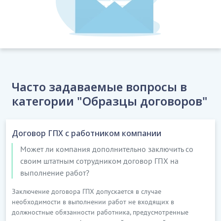
.............
6.
Заказчик производит выплату вознаграждения в
следующем порядке:
1)
аванс в размере
[
_____
]
тенге производится в
течение 5 (пяти) рабочих дней от даты вступления в
силу настоящего договора;
Часто задаваемые вопросы в
категории "Образцы договоров"
…………………………
[Скрытый текст. Полная версия доступна после
скачивания]
Договор ГПХ с работником компании
3.
ПОРЯДОК ПЕРЕДАЧИ ПРОИЗВЕДЕНИЯ
Может ли компания дополнительно заключить со
своим штатным сотрудником договор ГПХ на
…………………………
выполнение работ?
[Скрытый текст. Полная версия доступна после
Заключение договора ГПХ допускается в случае
скачивания]
необходимости в выполнении работ не входящих в
должностные обязанности работника, предусмотренные
4.
КАЧЕСТВО ЗАКАЗНОГО ПРОИЗВЕДЕНИЯ,