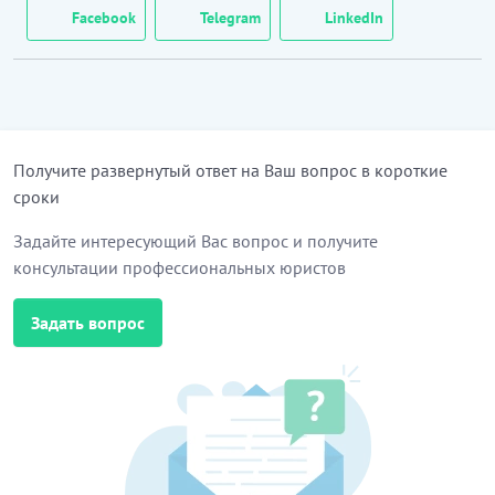
настоящим договором.
Facebook
Telegram
LinkedIn
2. Вид создаваемого произведения, основные
требования к содержанию и качеству
произведения предусмотрены Техническим
заданием (Приложение № 1 к настоящему
договору).
Получите развернутый ответ на Ваш вопрос в короткие
сроки
…………………………
[Скрытый текст. Полная версия доступна после
Задайте интересующий Вас вопрос и получите
скачивания]
консультации профессиональных юристов
2.
ВОЗНАГРАЖДЕНИЕ
Задать вопрос
4.
Общая сумма вознаграждения, причитающегося
Автору по настоящему договору за создание
произведения и передачу Заказчику
исключительных имущественных прав на него,
составляет
[
_____
]
тенге.