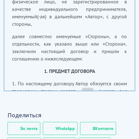
физическое лицо, не зарегистрированное в
качестве индивидуального предпринимателя,
именуемый(-ая) в дальнейшем «Автор», с другой
стороны,
далее совместно именуемые «Стороны», а по
отдельности, как указано выше или «Сторона»,
заключили настоящий договор и пришли к
соглашению о нижеследующем:
1.
ПРЕДМЕТ ДОГОВОРА
1.
По настоящему договору Автор обязуется своим
творческим трудом создать
[
_____
]
(указать вид
произведения, например: произведение науки,
литературы или другой)
, далее по тексту именуемое
«произведение», и передать его Заказчику, а
Поделиться
Заказчик обязуется принять созданное
произведение и уплатить Автору вознаграждение в
Эл. почта
WhatsApp
ВКонтакте
порядке и на условиях, предусмотренных