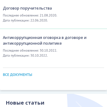
Договор поручительства
9.
СРОК ДЕЙСТВИЯ, ПОРЯДОК ИЗМЕНЕНИЯ И
Последнее обновление: 21.08.2020.
РАСТОРЖЕНИЯ ДОГОВОРА
Дата публикации: 22.06.2020.
40.
Настоящий договор вступает в силу с даты его
подписания Сторонами (их уполномоченными
Антикоррупционная оговорка в договоре и
представителями), указанной на первой странице
антикоррупционной политике
настоящего договора, и действует до полного
исполнения Сторонами обязательств по нему.
Последнее обновление: 30.10.2022.
Дата публикации: 30.10.2022.
.....................
44.
Нарушение Автором обязательств по
настоящему договору признается существенным в
ВСЕ ДОКУМЕНТЫ
случаях:
…………………………
[Скрытый текст. Полная версия доступна после
скачивания]
Новые статьи