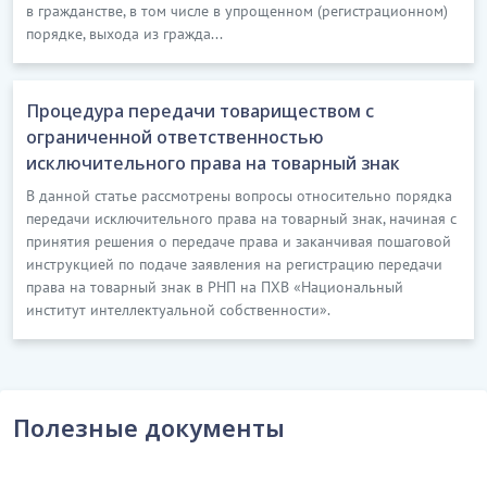
в гражданстве, в том числе в упрощенном (регистрационном)
понимается содержание настоящего договора,
порядке, выхода из гражда...
информация о ходе и результатах работы по
созданию произведения..............
Процедура передачи товариществом с
…………………………
ограниченной ответственностью
[Скрытый текст. Полная версия доступна после
исключительного права на товарный знак
скачивания]
В данной статье рассмотрены вопросы относительно порядка
7.
ОТВЕТСТВЕННОСТЬ СТОРОН
передачи исключительного права на товарный знак, начиная с
принятия решения о передаче права и заканчивая пошаговой
31.
За невыполнение и/или ненадлежащее
инструкцией по подаче заявления на регистрацию передачи
выполнение договорных обязательств Стороны
права на товарный знак в РНП на ПХВ «Национальный
несут ответственность в соответствии с условиями
институт интеллектуальной собственности».
настоящего договора и действующим
законодательством Республики Казахстан.
...............
Полезные документы
37.
Каждая из Сторон вправе, без ущерба другим
своим правам по настоящему договору, не