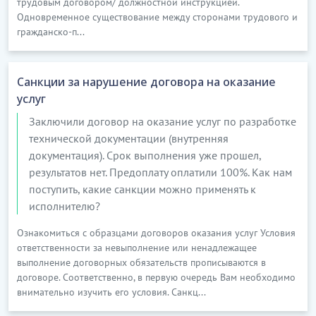
трудовым договором/ должностной инструкцией.
ГАРАНТИИ И ЗАВЕРЕНИЯ
Одновременное существование между сторонами трудового и
гражданско-п...
12.
Автор гарантирует и заверяет Заказчика в
следующем:
Санкции за нарушение договора на оказание
1)
Автор имеет все необходимые ресурсы..............
услуг
…………………………
Заключили договор на оказание услуг по разработке
[Скрытый текст. Полная версия доступна после
технической документации (внутренняя
скачивания]
документация). Срок выполнения уже прошел,
результатов нет. Предоплату оплатили 100%. Как нам
5.
ИНТЕЛЛЕКТУАЛЬНАЯ СОБСТВЕННОСТЬ
поступить, какие санкции можно применять к
исполнителю?
15.
Стороны соглашаются, что созданное в рамках
настоящего договора произведение признается
Ознакомиться с образцами договоров оказания услуг Условия
объектом интеллектуальной собственности,
ответственности за невыполнение или ненадлежащее
подлежащим правовой защите..........
выполнение договорных обязательств прописываются в
договоре. Соответственно, в первую очередь Вам необходимо
................
внимательно изучить его условия. Санкц...
23.
Автор обязуется: