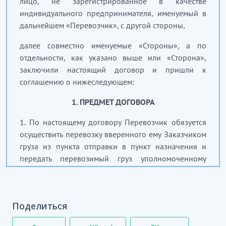
лицо, не зарегистрированное в качестве
индивидуального предпринимателя, именуемый в
дальнейшем «Перевозчик», с другой стороны,
далее совместно именуемые «Стороны», а по
отдельности, как указано выше или «Сторона»,
заключили настоящий договор и пришли к
соглашению о нижеследующем:
1. ПРЕДМЕТ ДОГОВОРА
1.
По настоящему договору Перевозчик обязуется
осуществить перевозку вверенного ему Заказчиком
груза из пункта отправки в пункт назначения и
передать перевозимый груз уполномоченному
Заказчиком на получение груза лицу
(Грузополучателю), а Заказчик обязуется
предоставить груз к перевозке и произвести оплату
Поделиться
Перевозчику в порядке и на условиях,
предусмотренных настоящим договором.