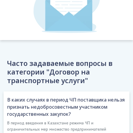
5.
Перевозка грузов выполняется Перевозчиком в
соответствии Гражданским Кодексом РК,
Правилами перевозок грузов автомобильным
транспортом, а также иными нормами
действующего законодательства Республики
Казахстан.
6.
Настоящим Перевозчик гарантирует, что он
обладает всеми необходимыми и достаточными
Часто задаваемые вопросы в
правомочиями в отношении всех своих действий,
категории "Договор на
связанных с заключением и исполнением
транспортные услуги"
настоящего договора, отсутствие ограничений
таких полномочий, вытекающих из действующего
законодательства.
В каких случаях в период ЧП поставщика нельзя
…………………………
признать недобросовестным участником
[Скрытый текст. Полная версия доступна после
государственных закупок?
скачивания]
В период введения в Казахстане режима ЧП и
ограничительных мер множество предпринимателей