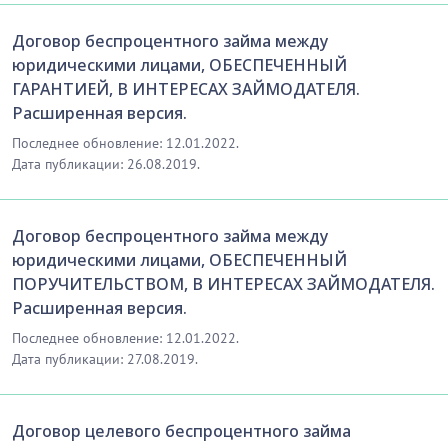
…………………………
[Скрытый текст. Полная версия доступна после
Договор беспроцентного займа между
скачивания]
юридическими лицами, ОБЕСПЕЧЕННЫЙ
ГАРАНТИЕЙ, В ИНТЕРЕСАХ ЗАЙМОДАТЕЛЯ.
9. ФОРС-МАЖОР
Расширенная версия.
9.1. Стороны освобождаются от ответственности за
Последнее обновление: 12.01.2022.
невыполнение либо ненадлежащее выполнение
Дата публикации: 26.08.2019.
своих обязательств по настоящему договору, если
надлежащее исполнение оказалось невозможным
Договор беспроцентного займа между
вследствие непреодолимой силы, то есть
юридическими лицами, ОБЕСПЕЧЕННЫЙ
чрезвычайных и непредотвратимых при данных
ПОРУЧИТЕЛЬСТВОМ, В ИНТЕРЕСАХ ЗАЙМОДАТЕЛЯ.
условиях обстоятельств, которые не находятся под
Расширенная версия.
влиянием Стороны и которые Сторона не могла
предвидеть или избежать любыми разумными
Последнее обновление: 12.01.2022.
способами................
Дата публикации: 27.08.2019.
…………………………
[Скрытый текст. Полная версия доступна после
Договор целевого беспроцентного займа
скачивания]