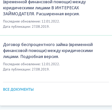
(временной финансовой помощи) между
юридическими лицами В ИНТЕРЕСАХ
10. ЮРИСДИКЦИЯ И ПРИМЕНИМОЕ ПРАВО
ЗАЙМОДАТЕЛЯ. Расширенная версия.
10.1. К отношениям Сторон по настоящему
Последнее обновление: 12.01.2022.
Дата публикации: 27.08.2019.
договору или в связи с его исполнением
применяется право Республики Казахстан.
10.2. Стороны предпримут все разумные меры к
Договор беспроцентного займа (временной
досудебному урегулированию споров и
финансовой помощи) между юридическими
разногласий, вытекающих из настоящего договора,
лицами. Подробная версия.
путем проведения переговоров, переписки и
Последнее обновление: 12.01.2022.
предъявления претензий.
Дата публикации: 27.08.2019.
…………………………
[Скрытый текст. Полная версия доступна после
скачивания]
ВСЕ ДОКУМЕНТЫ
11. УВЕДОМЛЕНИЯ И ИЗВЕЩЕНИЯ
11.1. Любые уведомления и извещения по