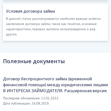
лицам, а также не использовать с целью получения
Условия договора займа
собственной выгоды или иных целей, не связанных
с исполнением настоящего договора,
В данной статье рассматриваются наиболее важные аспекты
конфиденциальную информацию другой Стороны.
заключения договора займа, такие как понятие, основные
характеристики, порядок выплаты вознаграждения и ряд
…………………………
других.
[Скрытый текст. Полная версия доступна после
скачивания]
8. ОТВЕТСТВЕННОСТЬ СТОРОН
Полезные документы
8.1. За невыполнение и/или ненадлежащее
выполнение своих обязательств по настоящему
договору, Стороны несут ответственность в
Договор беспроцентного займа (временной
соответствии с условиями настоящего договора, а в
финансовой помощи) между юридическими лицами
не урегулированной части, - в соответствии с
В ИНТЕРЕСАХ ЗАЙМОДАТЕЛЯ. Расширенная версия.
действующим законодательством Республики
Последнее обновление: 12.01.2022.
Казахстан.
Дата публикации: 26.08.2019.