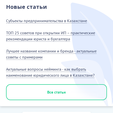
вопросам настоящего договора должны
Новые статьи
направляться Сторонами друг другу в письменной
форме за подписью уполномоченного
Субъекты предпринимательства в Казахстане
представителя направляющей Стороны одним или
несколькими из перечисленных способов:........
ТОП 25 советов при открытии ИП – практические
рекомендации юриста и бухгалтера
…………………………
[Скрытый текст. Полная версия доступна после
Лучшее название компании и бренда - актуальные
скачивания]
советы с примерами
12. СРОК ДЕЙСТВИЯ, УСЛОВИЯ ИЗМЕНЕНИЯ И
Актуальные вопросы нейминга - как выбрать
РАСТОРЖЕНИЯ ДОГОВОРА
наименование юридического лица в Казахстане?
12.1. Настоящий договор вступает в силу с даты его
подписания уполномоченными представителями
Сторон, указанной на первой странице настоящего
Все статьи
договора, и действует до полного исполнения
Сторонами обязательств по нему.