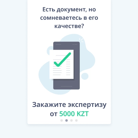
…………………………
[Скрытый текст. Полная версия доступна после
скачивания]
13. ЗАКЛЮЧИТЕЛЬНЫЕ ПОЛОЖЕНИЯ
13.1. Настоящий договор составлен по обоюдному
согласию Сторон на русском языке в двух
подлинных экземплярах, имеющих равную
юридическую силу, подписан и вручен по одному
экземпляру каждой из Сторон. Вся относящаяся к
настоящему договору переписка и другая
документация, которой обмениваются Стороны,
составляется на казахском и/или русском языках.
…………………………
[Скрытый текст. Полная версия доступна после
скачивания]
АДРЕСА, РЕКВИЗИТЫ И ПОДПИСИ СТОРОН