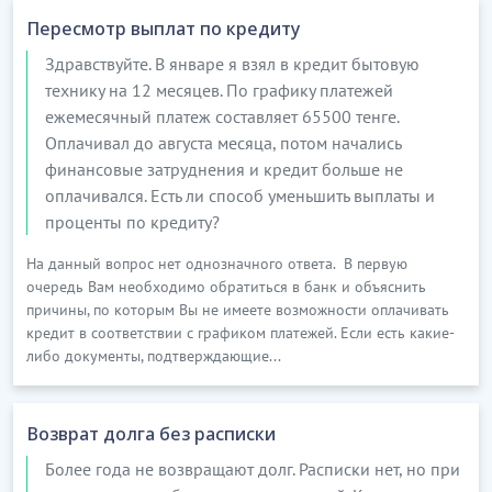
4.2. Настоящим Стороны соглашаются, что
Пересмотр выплат по кредиту
Займодатель в связи с изменением валютного курса
Здравствуйте. В январе я взял в кредит бытовую
тенге, имеет право.................
технику на 12 месяцев. По графику платежей
…………………………
ежемесячный платеж составляет 65500 тенге.
[Скрытый текст. Полная версия доступна после
Оплачивал до августа месяца, потом начались
скачивания]
финансовые затруднения и кредит больше не
оплачивался. Есть ли способ уменьшить выплаты и
5. ОБЕСПЕЧЕНИЕ ИСПОЛНЕНИЯ ОБЯЗАТЕЛЬСТВ
проценты по кредиту?
Если предоставление имущества в залог в качестве
На данный вопрос нет однозначного ответа. В первую
обеспечения исполнения договора займа не
очередь Вам необходимо обратиться в банк и объяснить
причины, по которым Вы не имеете возможности оплачивать
предусматривается, данный раздел подлежит
кредит в соответствии с графиком платежей. Если есть какие-
исключению.
либо документы, подтверждающие...
5.1. В обеспечение исполнения своих обязательств
по настоящему договору, Заемщик обязуется
Возврат долга без расписки
передать Займодателю в залог следующее
имущество:....................
Более года не возвращают долг. Расписки нет, но при