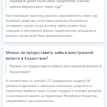
передаче денег были двое свидетелей. Каковы
…………………………
шансы вернуть долг через суд?
[Скрытый текст. Полная версия доступна после
скачивания]
Как показывает практика, взыскать задолженность через суд
возможно, даже при отсутствии расписки. Исключение
составляют случаи, когда договор займа должен быть
6. ЗАЯВЛЕНИЯ И ГАРАНТИИ
совершен в письменной форме. Свидетельские показания в
6.1. Настоящим каждая из Сторон гарантирует и
данном случае могут быть доказательством...
заверяет другую Сторону в следующем:
…………………………
Можно ли предоставить займ в иностранной
[Скрытый текст. Полная версия доступна после
валюте в Казахстане?
скачивания]
Можно ли предоставить займ в иностранной валюте в
Казахстане?
7. КОНФИДЕНЦИАЛЬНОСТЬ
В соответствии со статьей 127 Гражданского кодекса РК
7.1. Каждая из Сторон обязуется без письменного
денежной единицей и законным платежным средством в
согласия другой Стороны никакими способами не
Казахстане является тенге. Случаи, порядок и условия расчетов
раскрывать, не передавать на любых носителях в
в иностранной валюте на территории Республики Казахстан
любой форме (письменной, электронной и другим
определяются законодательств...
образом), не делать доступной любым третьим