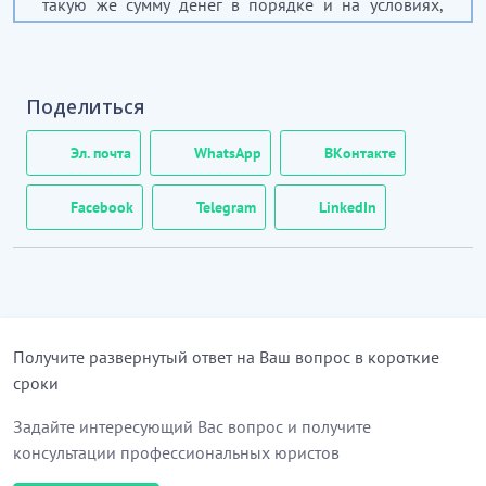
такую же сумму денег в порядке и на условиях,
предусмотренных настоящим договором.
…………………………
[Скрытый текст. Полная версия доступна после
Поделиться
скачивания]
Эл. почта
WhatsApp
ВКонтакте
2. ПЕРЕДАЧА СУММЫ ЗАЙМА
Facebook
Telegram
LinkedIn
2.1. Сумма займа передается Займодателем
Заемщику в срок до
[
_____
]
года (далее по тексту –
срок передачи суммы займа). Передача суммы
займа частями допускается в пределах указанного
срока.
Получите развернутый ответ на Ваш вопрос в короткие
…………………………
сроки
[Скрытый текст. Полная версия доступна после
скачивания]
Задайте интересующий Вас вопрос и получите
консультации профессиональных юристов
3. ВОЗВРАТ СУММЫ ЗАЙМА