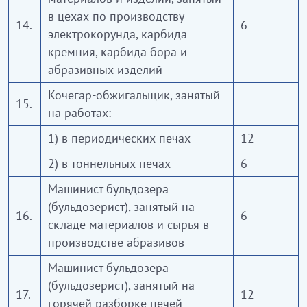
в цехах по производству
14.
6
электрокорунда, карбида
кремния, карбида бора и
абразивных изделий
Кочегар-обжигальщик, занятый
15.
на работах:
1) в периодических печах
12
2) в тоннельных печах
6
Машинист бульдозера
(бульдозерист), занятый на
16.
6
складе материалов и сырья в
производстве абразивов
Машинист бульдозера
(бульдозерист), занятый на
17.
12
горячей разборке печей