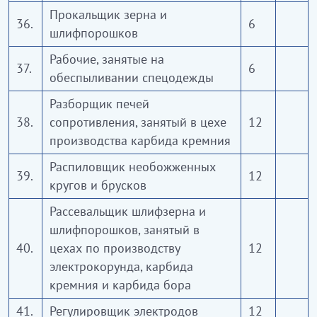
Прокальщик зерна и
36.
6
шлифпорошков
Рабочие, занятые на
37.
6
обеспыливании спецодежды
Разборщик печей
38.
сопротивления, занятый в цехе
12
производства карбида кремния
Распиловщик необожженных
39.
12
кругов и брусков
Рассевальщик шлифзерна и
шлифпорошков, занятый в
40.
цехах по производству
12
электрокорунда, карбида
кремния и карбида бора
41.
Регулировщик электродов
12