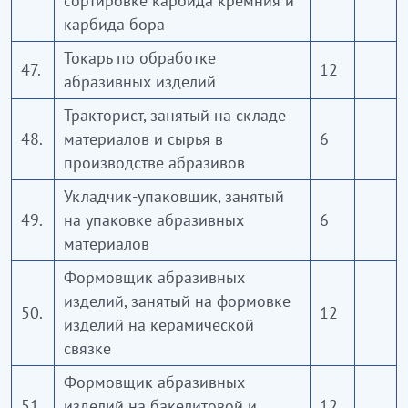
сортировке карбида кремния и
карбида бора
Токарь по обработке
47.
12
абразивных изделий
Тракторист, занятый на складе
48.
материалов и сырья в
6
производстве абразивов
Укладчик-упаковщик, занятый
49.
на упаковке абразивных
6
материалов
Формовщик абразивных
изделий, занятый на формовке
50.
12
изделий на керамической
связке
Формовщик абразивных
51.
изделий на бакелитовой и
12