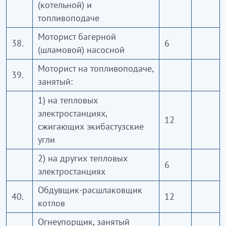
(котельной) и
топливоподаче
Моторист багерной
38.
6
(шламовой) насосной
Моторист на топливоподаче,
39.
занятый:
1) на тепловых
электростанциях,
12
сжигающих экибастузские
угли
2) на других тепловых
6
электростанциях
Обдувщик-расшлаковщик
40.
12
котлов
Огнеупорщик, занятый