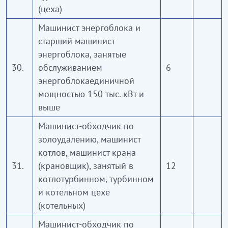
(цеха)
Машинист энергоблока и
старший машинист
энергоблока, занятые
30.
обслуживанием
6
энергоблокаединичной
мощностью 150 тыс. кВт и
выше
Машинист-обходчик по
золоудалению, машинист
котлов, машинист крана
31.
(крановщик), занятый в
12
котлотурбинном, турбинном
и котельном цехе
(котельных)
Машинист-обходчик по