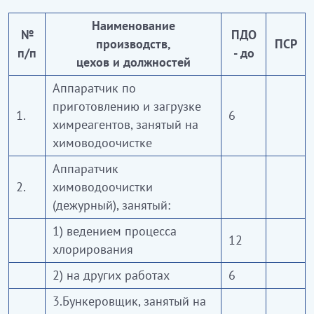
Наименование
№
ПДО
производств,
ПСР
п/п
- до
цехов и должностей
Аппаратчик по
приготовлению и загрузке
1.
6
химреагентов, занятый на
химоводоочистке
Аппаратчик
2.
химоводоочистки
(дежурный), занятый:
1) ведением процесса
12
хлорирования
2) на других работах
6
3.Бункеровщик, занятый на