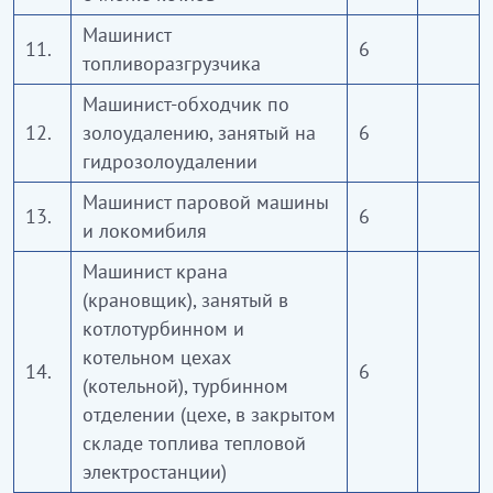
Машинист
11.
6
топливоразгрузчика
Машинист-обходчик по
12.
золоудалению, занятый на
6
гидрозолоудалении
Машинист паровой машины
13.
6
и локомибиля
Машинист крана
(крановщик), занятый в
котлотурбинном и
котельном цехах
14.
6
(котельной), турбинном
отделении (цехе, в закрытом
складе топлива тепловой
электростанции)