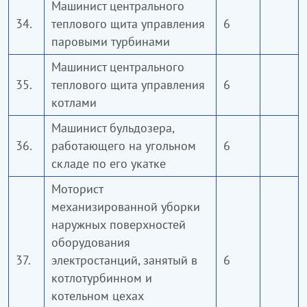
Машинист центрального
34.
теплового щита управления
6
паровыми турбинами
Машинист центрального
35.
теплового щита управления
6
котлами
Машинист бульдозера,
36.
работающего на угольном
6
складе по его укатке
Моторист
механизированной уборки
наружных поверхностей
оборудования
37.
электростанций, занятый в
6
котлотурбинном и
котельном цехах