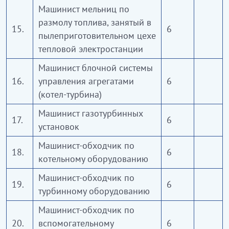
Машинист мельниц по
размолу топлива, занятый в
15.
6
пылеприготовительном цехе
тепловой электростанции
Машинист блочной системы
16.
управления агрегатами
6
(котел-турбина)
Машинист газотурбинных
17.
6
установок
Машинист-обходчик по
18.
6
котельному оборудованию
Машинист-обходчик по
19.
6
турбинному оборудованию
Машинист-обходчик по
20.
вспомогательному
6