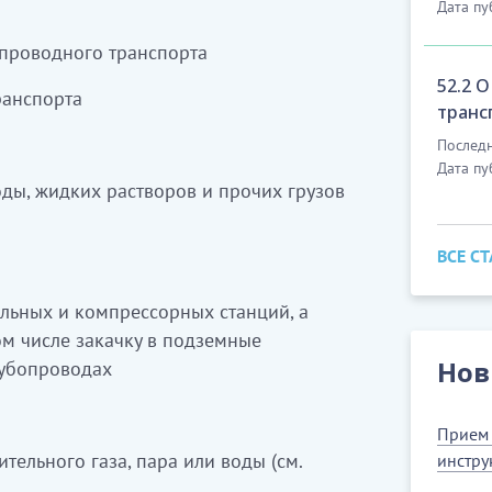
Дата пу
 газды жер асты қоймаларына тарту
опроводного транспорта
52.2 
ранспорта
транс
се суды бөлу (35.22.0, 35.30, 36.00.0
Последн
Дата пу
оды, жидких растворов и прочих грузов
ды тасымалдау
кірмейді
(49.41.0
ВСЕ С
ельных и компрессорных станций, а
ом числе закачку в подземные
Нов
рубопроводах
Прием 
ельного газа, пара или воды (см.
инстру