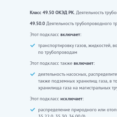
сақтау, магистральдық құбырлармен
қызметі
кіреді
Класс 49.50 ОКЭД РК
. Деятельность труб
Бұл ішкі класқа:
49.50.0
Деятельность трубопроводного т
табиғи немесе жылыту газын, бу неме
Этот подкласс
включает
:
қараңыз)
транспортировку газов, жидкостей, в
автоцистерналармен сұйық заттар
по трубопроводам
қараңыз)
Этот подкласс также
включает
:
деятельность насосных, распределит
также подземных хранилищ газа, в т
хранилища газа на магистральных т
Этот подкласс
исключает
:
распределение природного или отопит
35.22.0, 35.30, 36.00.0)