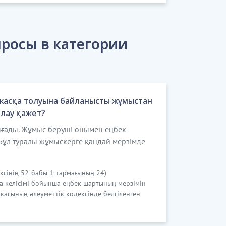
росы в категории
 жасқа толуына байланысты жұмыстан
рлау қажет?
ығады. Жұмыс беруші онымен еңбек
 Бұл туралы жұмыскерге қандай мерзімде
ексінің 52-бабы 1-тармағының 24)
а келісімі бойынша еңбек шартының мерзімін
касының әлеуметтік кодексінде белгіленген