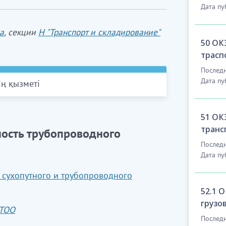
Дата пу
а
, секции
Н "Транспорт и складирование"
50 ОК
трасп
Последн
Дата пу
ің қызметі
ызметі
51 ОК
транс
ность трубопроводного
Последн
Дата пу
ітінділерді және өзге де жүктерді
 сухопутного и трубопроводного
52.1 
грузо
 ТОО
Последн
ларының, сондай-ақ газды жер асты