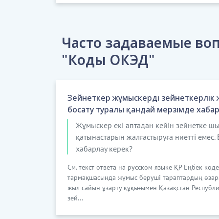
Часто задаваемые воп
"Коды ОКЭД"
Зейнеткер жұмыскерді зейнеткерлік
босату туралы қандай мерзімде хаба
Жұмыскер екі аптадан кейін зейнетке ш
қатынастарын жалғастыруға ниетті емес.
хабарлау керек?
См. текст ответа на русском языке ҚР Еңбек код
тармақшасында жұмыс беруші тараптардың өзар
жыл сайын ұзарту құқығымен Қазақстан Республи
зей...