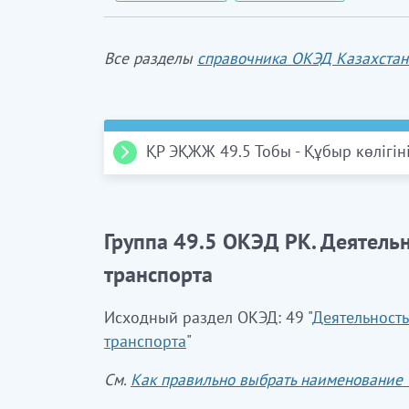
Все разделы
справочника ОКЭД Казахстан
ҚР ЭҚЖЖ 49.5 Тобы - Құбыр көлігін
ҚР ЭҚЖЖ 49.50 Клас
. Құбыр көлігінің қ
49.50.0
Құбыр көлігінің қызметі
Группа 49.5 ОКЭД РК. Деятель
Бұл ішкі класқа:
транспорта
газдарды, сұйықтықтар, су, сұйық ер
Исходный раздел ОКЭД: 49 "
Деятельность
құбырлармен тасымалдау
кіреді
транспорта
"
Бұл ішкі класқа сондай-ақ:
См.
Как правильно выбрать наименование
сорғы, компрессорлық, бөлу станса