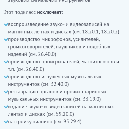
(26.40.0 қараңыз)
ойыншық музыкалық аспаптар өндіру (32.40.0
Этот подкласс
исключает
:
қараңыз)
воспроизведение звуко- и видеозаписей на
органдарды және өзге де көне музыкалық
магнитных лентах и дисках (см. 18.20.1, 18.20.2)
аспаптарды қалпына келтіру (33.19.0 қараңыз)
производство микрофонов, усилителей,
магниттік ленталарда және дискілерде дыбыс-
громкоговорителей, наушников и подобных
және бейне жазбаларды шығару (59.20.0
изделий (см. 26.40.0)
қараңыз)
производство проигрывателей, магнитофонов и
пианиноны баптау
кірмейді
(95.29.4 қараңыз)
т.п. (см. 26.40.0)
производство игрушечных музыкальных
инструментов (см. 32.40.0)
реставрацию органов и прочих старинных
музыкальных инструментов (см. 33.19.0)
издание звуко- и видеозаписей на магнитных
лентах и дисках (см. 59.20.0)
настройку пианино (см. 95.29.4)