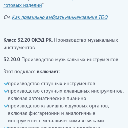
готовых изделий
"
ішекті аспаптар өндіру
См.
Как правильно выбрать наименование ТОО
автоматты пианиноны қоса алғанда, пернелі
ішекті аспаптар өндіру
фисгармондарды және металл тілшігі бар ұқсас
Класс 32.20 ОКЭД РК
. Производство музыкальных
аспаптарды қоса алғанда, пернелі үрмелі
инструментов
органдар өндіру
еріндік сырнайларды қоса алғанда,
32.20.0
Производство музыкальных инструментов
аккордеондар мен осыған ұқсас аспаптар
өндіру
Этот подкласс
включает
:
үрмелі аспаптар өндіру
производство струнных инструментов
соқпалы музыкалық аспапта өндіру
производство струнных клавишных инструментов,
электрондық музыкалық аспаптар өндіру
включая автоматические пианино
музыкалық сандықшалар, жәрмеңкелік
производство клавишных духовых органов,
органдар, каллиоптар және т.б. өндіру
включая фисгармонии и аналогичные
музыкалық аспаптарға арналған бөлшектер
инструменты с металлическими язычками
мен керек – жабдықтар: метрономдар,
производство аккордеонов и подобных