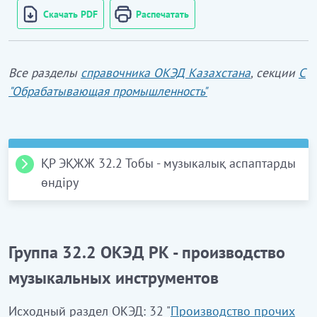
Скачать PDF
Распечатать
Все разделы
справочника ОКЭД Казахстана
, секции
С
"Обрабатывающая промышленность"
ҚР ЭҚЖЖ 32.2 Тобы - музыкалық аспаптарды
өндіру
ҚР ЭҚЖЖ 32.20 Клас
. Музыкалық аспаптарды
Группа 32.2 ОКЭД РК - производство
өндіру
музыкальных инструментов
32.20.0
Музыкалық аспаптарды өндіру
Исходный раздел ОКЭД: 32 "
Производство прочих
Бұл ішкі класқа: