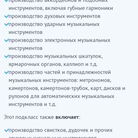
камертондар, камертон-сыбызғылар, карталар,
инструментов, включая губные гармоники
автоматты музыкалық аспаптарға арналған
производство духовых инструментов
дискілер және орамдар және т.б. өндіру
кіреді
производство ударных музыкальных
Бұл ішкі класқа сондай-ақ:
инструментов
производство электронных музыкальных
ысқырықтарды, сыбызғылар және өзге де
инструментов
дыбыстық сигнал беретін аспаптар өндіру
производство музыкальных шкатулок,
кіреді
ярмарочных органов, каллиоп и т.д.
производство частей и принадлежностей
Бұл ішкі класқа:
музыкальных инструментов: метрономов,
магниттік ленталар және дискілерде дыбыс-
камертонов, камертонов-трубок, карт, дисков и
және бейне жазбаларды жаңғырту (18.20.1,
рулонов для автоматических музыкальных
18.20.2 қараңыз)
инструментов и т.д.
микрофондар, күшейткіштер,
Этот подкласс также
включает
:
дауысзорайтқыштар, құлаққаптар және осы
сияқты бұйымдар өндіру (26.40.0 қараңыз)
производство свистков, дудочек и прочих
ойнатқыштар, магнитофондар және т.с.с. өндіру
звуковых сигнальных инструментов