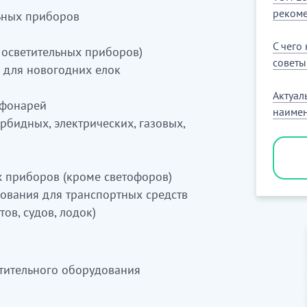
тандыру жабдығы (мысалы, автокөлік,
рекоме
ьных приборов
ндіру
кіреді
С чего
. осветительных приборов)
совет
 для новогодних елок
ығын өндіру
кіреді
Актуал
 фонарей
наимен
рбидных, электрических, газовых,
ан шыны бөлшектер мен бөліктерді
х приборов (кроме светофоров)
н ток өткізетін электрмонтаждық
ования для транспортных средств
ңыз)
ов, судов, лодок)
лмесіндегі желдеткіштер немесе төбе
аңыз)
рге арналған сілтеуіштер сияқты
етительного оборудования
ндіру (27.90.3 қараңыз)
ді
(27.90.9 қараңыз)