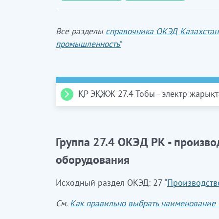
Все разделы
справочника ОКЭД Казахстан
промышленность"
ҚР ЭҚЖЖ 27.4 Тобы - электр жарық
ҚР ЭҚЖЖ 27.40 Клас
. Электр жарықтан
Бұл класқа электр шамдары, түтікшелер
Группа 27.4 ОКЭД РК - произво
компоненттері (электр шамдарына арна
оборудования
электржарықтандыру құралдары мен жар
электрмонтаждық құрылғылардан басқа) 
Исходный раздел ОКЭД: 27 "
Производств
27.40.1
Электр шамдарын өндіру
См.
Как правильно выбрать наименование
Бұл ішкі класқа: