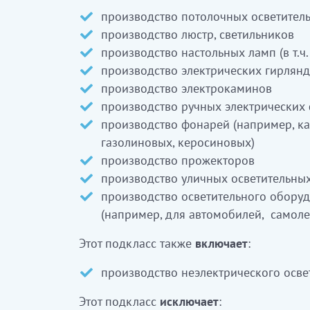
көлік құралдарына арналған жарық
производство потолочных осветител
ұшақтар кемелер, қайықтар үшін) ө
производство люстр, светильников
производство настольных ламп (в т.ч
Бұл ішкі класқа сондай-ақ:
производство электрических гирлянд
производство электрокаминов
электрлік емес жарықтандыру жабд
производство ручных электрических
Бұл ішкі класқа:
производство фонарей (например, ка
газолиновых, керосиновых)
жарықтандыру құралдарына арналғ
производство прожекторов
өндіру (23.19.1 қараңыз)
производство уличных осветительны
жарықтандыру құралдарына арналға
производство осветительного оборуд
құрылғыларын өндіру (27.33.0 қара
(например, для автомобилей, самолет
шырағдандары орнатылған ванна бө
желдеткіштерін өндіру (27.51.1 қар
Этот подкласс также
включает
:
бағдаршамдар және жаяу жүргіншіле
производство неэлектрического осв
электрлік дабыл беру жабдықтарын ө
электрлік сілтеуіштер өндіру
кірмей
Этот подкласс
исключает
: