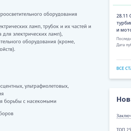
акүлгін, инфрақызыл және т.б. қыздыру
ктроосветительного оборудования
28.11
турби
шамдар өндіру
кіреді
ктрических ламп, трубок и их частей и
и мот
 для электрических ламп),
ру
Последн
ительного оборудования (кроме,
Дата пу
йств).
лдарын өндіру
ВСЕ С
 жарықтандыру құралдарын) өндіру
электрлік гирляндалар өндіру
сцентных, ультрафиолетовых,
ия
Нов
ля борьбы с насекомыми
рлік, газдық, газолиндік, керосиндік)
боров
Заключ
(бағдаршамдардан басқа) өндіру
ТОП 25