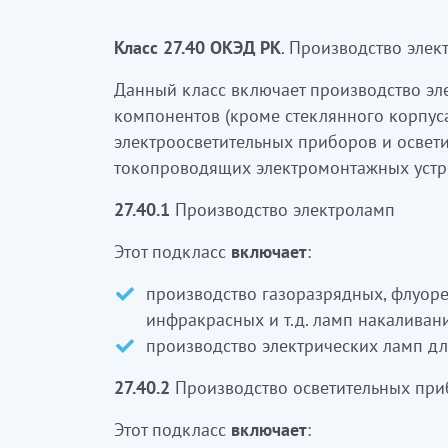
газразрядтық, флуоресцентті, ультр
Класс 27.40 ОКЭД РК
. Производство эле
шамдарын өндіру
жәндіктермен күресу үшін электр 
Данный класс включает производство эле
компонентов (кроме стеклянного корпуса
27.40.2
Жарықтандыру құралдарын өнді
электроосветительных приборов и освет
Бұл ішкі класқа:
токопроводящих электромонтажных устро
төбеге ілінетін жарықтандыру құра
27.40.1
Производство электроламп
люстралар, шырағдандар өндіру
Этот подкласс
включает
:
үстел үсті шамдарын (соның ішінде
жаңа жылдық шыршаларға арналған 
производство газоразрядных, флуоре
электрлік каминдер өндіру
инфракрасных и т.д. ламп накаливан
электрлік қолшамдар өндіру
производство электрических ламп д
қолшамдар (мысалы, карбидтік, элект
27.40.2
Производство осветительных при
өндіру
прожекторлар өндіру
Этот подкласс
включает
:
көшелік жарықтандыру құралдарын 