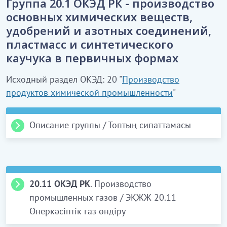
Группа 20.1 ОКЭД РК - производство
основных химических веществ,
удобрений и азотных соединений,
пластмасс и синтетического
каучука в первичных формах
Исходный раздел ОКЭД: 20 "
Производство
продуктов химической промышленности
"
Описание группы / Топтың сипаттамасы
20.1 Производство основных химических
веществ, удобрений и азотных соединений,
пластмасс и синтетического каучука в
20.11 ОКЭД РК
. Производство
первичных формах
промышленных газов / ЭҚЖЖ 20.11
Данная группа включает производство основных
Өнеркәсіптік газ өндіру
химических веществ, удобрений и азотных