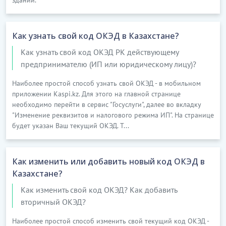
20.14.9
Басқа топтамаларға енгізілмеген өзге де
негізгі органикалық химиялық заттар өндіру
Бұл ішкі класқа:
Как узнать свой код ОКЭД в Казахстане?
Как узнать свой код ОКЭД РК действующему
негізгі органикалық химиялық заттар: циклді
предпринимателю (ИП или юридическому лицу)?
және циклді спирттерді; сірке қышқылын қоса
алғанда, моно- және поликарбонды
Наиболее простой способ узнать свой ОКЭД - в мобильном
приложении Kaspi.kz. Для этого на главной странице
қышқылдар; альдегид, кетон, хинондар және
необходимо перейти в сервис "Госуслуги", далее во вкладку
екі немесе одан да көп құрамында оттегі бар
"Изменение реквизитов и налогового режима ИП". На странице
топтарды қоса алғанда, өзге де оттек
будет указан Ваш текущий ОКЭД. Т...
қоспалары бар функционалды топтармен басқа
да қосылыстар; аминдерді қоса алғанда, азот-
Как изменить или добавить новый код ОКЭД в
функционалды органикалық қосылыстар,
Казахстане?
синтетикалық глицерин; ағашты айдау
жолымен алынған өнімдерді қоса алғанда,
Как изменить свой код ОКЭД? Как добавить
басқа да органикалық қосылыстар (мысалы,
вторичный ОКЭД?
ағаш көмір) және т.б. өндіру
Наиболее простой способ изменить свой текущий код ОКЭД -