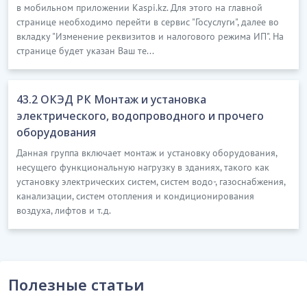
синтетикалық хош иісті өнімдер өндіру
в мобильном приложении Kaspi.kz. Для этого на главной
таскөмір шайырын айдау
кіреді
странице необходимо перейти в сервис "Госуслуги", далее во
вкладку "Изменение реквизитов и налогового режима ИП". На
Бұл ішкі класқа:
странице будет указан Ваш те...
көмірсутекті шикізаттан қарапайым эфирді
өндіру (20.14.4 қараңыз)
43.2 ОКЭД РК Монтаж и установка
бастапқы пішіндегі пластмассаларды өндіру
электрического, водопроводного и прочего
(20.16 қараңыз)
оборудования
бастапқы пішіндегі синтетикалық каучук өндіру
Данная группа включает монтаж и установку оборудования,
(20.17.0 қараңыз)
несущего функциональную нагрузку в зданиях, такого как
установку электрических систем, систем водо-, газоснабжения,
тазартылмаған глицерин өндіру (20.41.0
канализации, систем отопления и кондиционирования
қараңыз)
воздуха, лифтов и т.д.
табиғи эфир майларын өндіру (20.53.0
қараңыз)
салицильді және O-ацетилсалицильді
қышқылдар өндіру
кірмейді
(21.10.0 қараңыз)
Полезные статьи