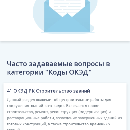
кіреді
20.14.3
Көмірсутек шикізатынан ациклдік және
циклдік көмірсутек өндіру
Бұл ішкі класқа:
ациклді, қаныққан және қанықпаған
көмірсутектерді өндіру
циклді, қаныққан және қанықпаған
Часто задаваемые вопросы в
көмірсутектерді өндіру
кіреді
категории "Коды ОКЭД"
20.14.4
Көмірсутек шикізатынан қарапайым
эфирді өндіру
41 ОКЭД РК Строительство зданий
Бұл ішкі класқа:
Данный раздел включает общестроительные работы для
сооружения зданий всех видов. Включается новое
бутилдық эфирлер өндіру
строительство, ремонт, реконструкция (модернизация) и
реставрационные работы, возведение завершенных зданий из
амилдік эфирлер өндіру
кіреді
готовых конструкций, а также строительство временных
зданий.