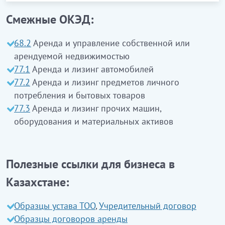
ҚР ЭҚЖЖ 77.4 Тобы - авторлық
Смежные ОКЭД:
құқықпен қорғалған жұмыстардан
68.2
Аренда и управление собственной или
басқа, зияткерлік меншік пен ұқсас
арендуемой недвижимостью
өнімдердің лизингі
77.1
Аренда и лизинг автомобилей
77.2
Аренда и лизинг предметов личного
ҚР ЭҚЖЖ 77.40 Клас
. Авторлық құқықпен
потребления и бытовых товаров
қорғалған жұмыстардан басқа, зияткерлік меншік
77.3
Аренда и лизинг прочих машин,
пен ұқсас өнімдердің лизингі
оборудования и материальных активов
ҚР ЭҚЖЖ 77.40.0
Авторлық құқықпен қорғалған
жұмыстардан басқа, зияткерлік меншік пен ұқсас
өнімдердің лизингі
Полезные ссылки для бизнеса в
Казахстане:
Осы ішкі класқа өнім иесіне (яғни активті
ұстаушыға) зияткерлік меншік пен ұқсас
Образцы устава ТОО
,
Учредительный договор
өнімдерге қатысты роялти немесе лицензиялық
Образцы договоров аренды
төленетін оларды пайдалану құқығын беру