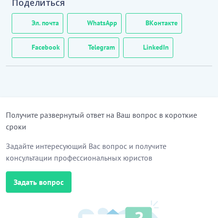
Поделиться
кен орындарын бағалау туралы ақпаратты,
фрэнчайзинг шарттары (келісімдер)
Эл. почта
WhatsApp
ВКонтакте
пайдаланғаны үшін роялти немесе
лицензиялық төлемдерді алу
кіреді
Facebook
Telegram
LinkedIn
Бұл ішкі
класқа:
авторлық құықы және шығару объектілеріне
құқықтарды сатып алу (58 және 59-бөлімдерді
қараңыз)
Получите развернутый ответ на Ваш вопрос в короткие
құру, авторлық құқықпен қорғалған
сроки
шығармаларды қайта шығару және тарату
Задайте интересующий Вас вопрос и получите
(кітаптар, бағдарламалық қамтамасыз ету,
консультации профессиональных юристов
кинофильмдер) (58, 59-бөлімдерді қараңыз)
жылжымайтын мүлікті жалдау (68.20 қараңыз)
Задать вопрос
материалдық құралдар (активтер) лизингі
кірмейді
(77.1, 77.2, 77.3 топтарын қараңыз)