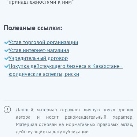
принадлежностями к ним"
ЭҚЖЖ 46.64.0
Тоқыма өнеркәсібіне, тігін және
өру машиналарға арналған машина мен
жабдықтарды көтерме саудада сату
Полезные ссылки:
Бұл ішкі класқа сондай-ақ:
Устав торговой организации
бағдарламалық басқарылатын тоқыма
Устав интернет-магазина
өнеркәсібіне, тігін және өру машиналарға
Учредительный договор
арналған машина мен жабдықтарды көтерме
Покупка действующего бизнеса в Казахстане -
саудада сату
кіреді
юридические аспекты, риски
Данный материал отражает личную точку зрения
автора и носит рекомендательный характер.
Материал основан на нормативных правовых актах,
действующих на дату публикации.