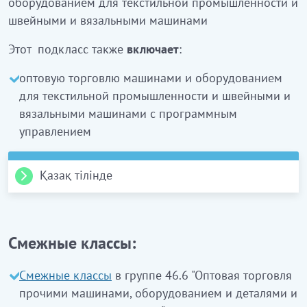
оборудованием для текстильной промышленности и
швейными и вязальными машинами
Этот подкласс также
включает
:
оптовую торговлю машинами и оборудованием
для текстильной промышленности и швейными и
вязальными машинами с программным
управлением
Қазақ тілінде
46.64 Клас. Тоқыма өнеркәсібіне,
тігін және өру машиналарға арналған
Смежные классы:
машина мен жабдықтарды көтерме
Смежные классы
в группе 46.6 "Оптовая торговля
саудада сату
прочими машинами, оборудованием и деталями и