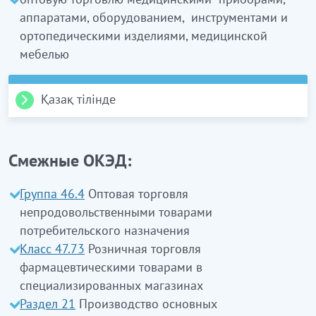
аппаратами, оборудованием, инструментами и
ортопедическими изделиями, медицинской
мебелью
Қазақ тілінде
46.46 Клас. Фармацевтік тауарларды
көтерме саудада сату
Смежные ОКЭД:
ЭҚЖЖ 46.46.1
Ортопедиялық бұйымдар және
Группа 46.4
Оптовая торговля
медициналық техниканы қоспағанда,
непродовольственными товарами
фармацевтикалық тауарларды көтерме саудада
потребительского назначения
сату
Класс 47.73
Розничная торговля
фармацевтическими товарами в
Бұл ішкі класқа:
специализированных магазинах
дәрі-дәрмек құралдарын, медицинаға арналған
Раздел 21
Производство основных