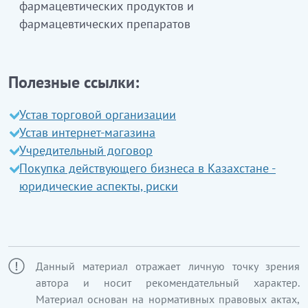
құралдарды, парафармацевтикалық өнімдерді
фармацевтических продуктов и
көтерме саудада сату
кіреді
фармацевтических препаратов
ЭҚЖЖ
46.46.2
Тегін медициналық көмек көрсету
кепілдік көлемінің шеңберінде фармацевтикалық
Полезные ссылки:
және медициналық тауарларды көтерме саудада
сату
Устав торговой организации
Устав интернет-магазина
Бұл ішкі класқа:
Учредительный договор
тегін медициналық көмек көрсету кепілдік
Покупка действующего бизнеса в Казахстане -
көлемінің шеңберінде фармацевтикалық және
юридические аспекты, риски
медициналық тауарларды олармен сату
медициналық ұйымдарды қамтамасыз ету
мақсатында өткізуді
кіреді
ЭҚЖЖ 46.46.3
Медициналық техника және
Данный материал отражает личную точку зрения
ортопедиялық өнімдермен көтерме саудада сату
автора и носит рекомендательный характер.
Материал основан на нормативных правовых актах,