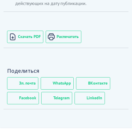
Бұл ішкі класқа:
действующих на дату публикации.
медициналық құралдармен,
аппараттармен,жабдықтармен, аспаптармен
және ортопедиялық өнімдермен, медициналық
жиһазбен көтерме саудада сату
кіреді
Скачать PDF
Распечатать
Поделиться
Эл. почта
WhatsApp
ВКонтакте
Facebook
Telegram
LinkedIn